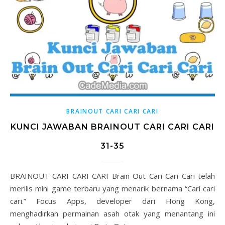
BRAINOUT CARI CARI CARI
KUNCI JAWABAN BRAINOUT CARI CARI CARI
31-35
BRAINOUT CARI CARI CARI Brain Out Cari Cari Cari telah
merilis mini game terbaru yang menarik bernama “Cari cari
cari.” Focus Apps, developer dari Hong Kong,
menghadirkan permainan asah otak yang menantang ini