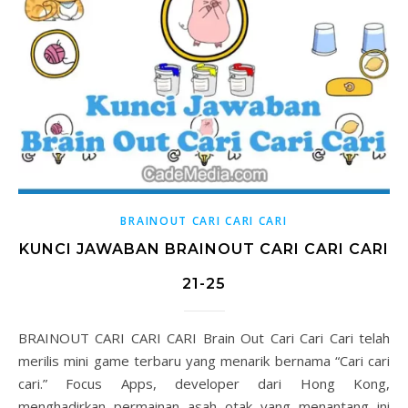
BRAINOUT CARI CARI CARI
KUNCI JAWABAN BRAINOUT CARI CARI CARI
21-25
BRAINOUT CARI CARI CARI Brain Out Cari Cari Cari telah
merilis mini game terbaru yang menarik bernama “Cari cari
cari.” Focus Apps, developer dari Hong Kong,
menghadirkan permainan asah otak yang menantang ini