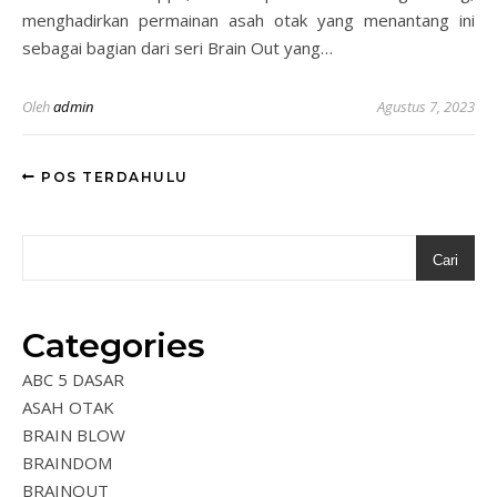
menghadirkan permainan asah otak yang menantang ini
sebagai bagian dari seri Brain Out yang…
Oleh
admin
Agustus 7, 2023
POS TERDAHULU
Cari
Categories
ABC 5 DASAR
ASAH OTAK
BRAIN BLOW
BRAINDOM
BRAINOUT