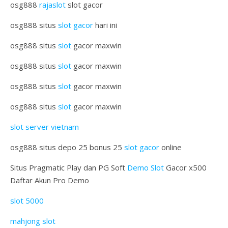
osg888
rajaslot
slot gacor
osg888 situs
slot gacor
hari ini
osg888 situs
slot
gacor maxwin
osg888 situs
slot
gacor maxwin
osg888 situs
slot
gacor maxwin
osg888 situs
slot
gacor maxwin
slot server vietnam
osg888 situs depo 25 bonus 25
slot gacor
online
Situs Pragmatic Play dan PG Soft
Demo Slot
Gacor x500
Daftar Akun Pro Demo
slot 5000
mahjong slot