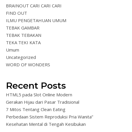
BRAINOUT CARI CARI CARI
FIND OUT
ILMU PENGETAHUAN UMUM
TEBAK GAMBAR
TEBAK TEBAKAN
TEKA TEKI KATA
Umum
Uncategorized
WORD OF WONDERS
Recent Posts
HTML5 pada Slot Online Modern
Gerakan Hijau dari Pasar Tradisional
7 Mitos Tentang Clean Eating
Perbedaan Sistem Reproduksi Pria Wanita”
Kesehatan Mental di Tengah Kesibukan