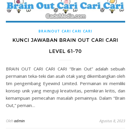
BRAINOUT CARI CARI CARI
KUNCI JAWABAN BRAIN OUT CARI CARI
LEVEL 61-70
BRAIN OUT CARI CARI CARI “Brain Out” adalah sebuah
permainan teka-teki dan asah otak yang dikembangkan oleh
tim pengembang Eyewind Limited. Permainan ini memiliki
konsep unik yang menguji kreativitas, pemikiran kritis, dan
kemampuan pemecahan masalah pemainnya. Dalam “Brain
Out,” pemain…
Oleh
admin
Agustus 8, 2023