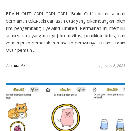
BRAIN OUT CARI CARI CARI “Brain Out” adalah sebuah
permainan teka-teki dan asah otak yang dikembangkan oleh
tim pengembang Eyewind Limited. Permainan ini memiliki
konsep unik yang menguji kreativitas, pemikiran kritis, dan
kemampuan pemecahan masalah pemainnya. Dalam “Brain
Out,” pemain…
Oleh
admin
Agustus 8, 2023