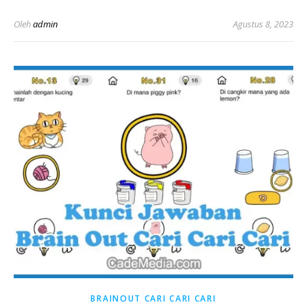
Oleh
admin
Agustus 8, 2023
BRAINOUT CARI CARI CARI