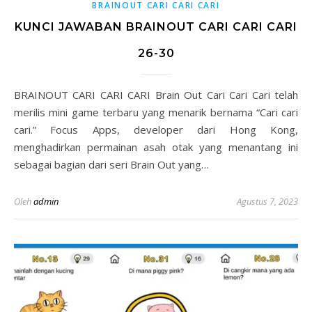
BRAINOUT CARI CARI CARI
KUNCI JAWABAN BRAINOUT CARI CARI CARI
26-30
BRAINOUT CARI CARI CARI Brain Out Cari Cari Cari telah
merilis mini game terbaru yang menarik bernama “Cari cari
cari.” Focus Apps, developer dari Hong Kong,
menghadirkan permainan asah otak yang menantang ini
sebagai bagian dari seri Brain Out yang…
Oleh
admin
Agustus 7, 2023