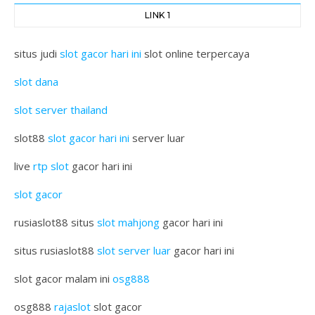
LINK 1
situs judi
slot gacor hari ini
slot online terpercaya
slot dana
slot server thailand
slot88
slot gacor hari ini
server luar
live
rtp slot
gacor hari ini
slot gacor
rusiaslot88 situs
slot mahjong
gacor hari ini
situs rusiaslot88
slot server luar
gacor hari ini
slot gacor malam ini
osg888
osg888
rajaslot
slot gacor