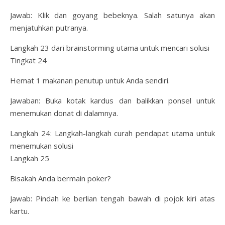
Jawab: Klik dan goyang bebeknya. Salah satunya akan
menjatuhkan putranya.
Langkah 23 dari brainstorming utama untuk mencari solusi
Tingkat 24
Hemat 1 makanan penutup untuk Anda sendiri.
Jawaban: Buka kotak kardus dan balikkan ponsel untuk
menemukan donat di dalamnya.
Langkah 24: Langkah-langkah curah pendapat utama untuk
menemukan solusi
Langkah 25
Bisakah Anda bermain poker?
Jawab: Pindah ke berlian tengah bawah di pojok kiri atas
kartu.