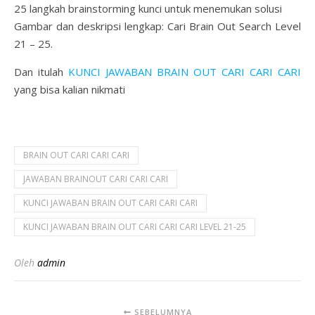
25 langkah brainstorming kunci untuk menemukan solusi
Gambar dan deskripsi lengkap: Cari Brain Out Search Level
21 – 25.
Dan itulah
KUNCI JAWABAN BRAIN OUT CARI CARI CARI
yang bisa kalian nikmati
BRAIN OUT CARI CARI CARI
JAWABAN BRAINOUT CARI CARI CARI
KUNCI JAWABAN BRAIN OUT CARI CARI CARI
KUNCI JAWABAN BRAIN OUT CARI CARI CARI LEVEL 21-25
Oleh
admin
SEBELUMNYA