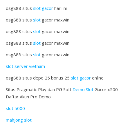
osg888 situs
slot gacor
hari ini
osg888 situs
slot
gacor maxwin
osg888 situs
slot
gacor maxwin
osg888 situs
slot
gacor maxwin
osg888 situs
slot
gacor maxwin
slot server vietnam
osg888 situs depo 25 bonus 25
slot gacor
online
Situs Pragmatic Play dan PG Soft
Demo Slot
Gacor x500
Daftar Akun Pro Demo
slot 5000
mahjong slot