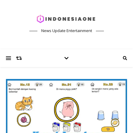
News Update Entertainment