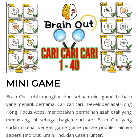
MINI GAME
Brain Out telah menghadirkan sebuah mini game terbaru
yang menarik bernama “Cari cari cari.” Developer asal Hong
Kong, Focus Apps, menciptakan permainan asah otak yang
menantang ini sebagai bagian dari seri Brain Out yang
sudah dikenal dengan game-game puzzle populer lainnya
seperti Find Out, Brain Find, dan Case Hunter.