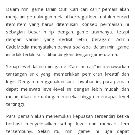
Dalam mini game Brain Out “Cari cari cari,” pemain akan
menjalani petualangan melalui berbagai level untuk mencari
item-item yang harus ditemukan. Konsep permainan ini
sebagian besar mirip dengan game utamanya, tetapi
dengan variasi yang sedikit lebih beragam. Admin
CadeMedia menyatakan bahwa soal-soal dalam mini game
ini tidak terlalu sulit dibandingkan dengan game utama.
Setiap level dalam mini game “Cari cari cari” ini menawarkan
tantangan unik yang memerlukan pemikiran kreatif dan
logis. Dengan menggunakan kunci jawaban ini, para pemain
dapat melewati level-level ini dengan lebih mudah dan
melanjutkan petualangan mereka hingga mencapai level
tertinggi.
Para pemain akan menemukan kepuasan tersendiri ketika
berhasil menyelesaikan setiap level dan mencari item
tersembunyi. Selain itu, mini game ini juga dapat