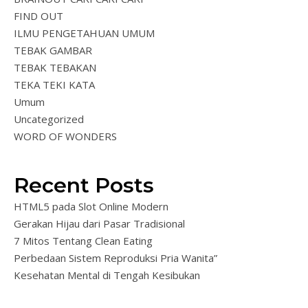
FIND OUT
ILMU PENGETAHUAN UMUM
TEBAK GAMBAR
TEBAK TEBAKAN
TEKA TEKI KATA
Umum
Uncategorized
WORD OF WONDERS
Recent Posts
HTML5 pada Slot Online Modern
Gerakan Hijau dari Pasar Tradisional
7 Mitos Tentang Clean Eating
Perbedaan Sistem Reproduksi Pria Wanita”
Kesehatan Mental di Tengah Kesibukan