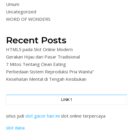
Umum
Uncategorized
WORD OF WONDERS
Recent Posts
HTML5 pada Slot Online Modern
Gerakan Hijau dari Pasar Tradisional
7 Mitos Tentang Clean Eating
Perbedaan Sistem Reproduksi Pria Wanita”
Kesehatan Mental di Tengah Kesibukan
LINK 1
situs judi
slot gacor hari ini
slot online terpercaya
slot dana