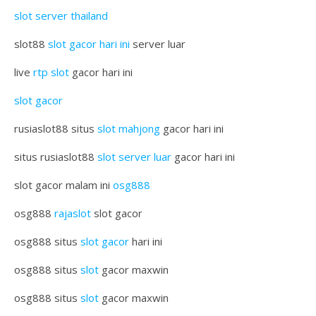
slot server thailand
slot88
slot gacor hari ini
server luar
live
rtp slot
gacor hari ini
slot gacor
rusiaslot88 situs
slot mahjong
gacor hari ini
situs rusiaslot88
slot server luar
gacor hari ini
slot gacor malam ini
osg888
osg888
rajaslot
slot gacor
osg888 situs
slot gacor
hari ini
osg888 situs
slot
gacor maxwin
osg888 situs
slot
gacor maxwin