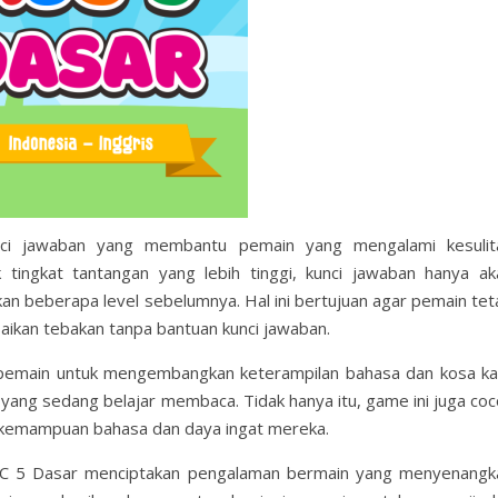
unci jawaban yang membantu pemain yang mengalami kesulit
 tingkat tantangan yang lebih tinggi, kunci jawaban hanya ak
kan beberapa level sebelumnya. Hal ini bertujuan agar pemain tet
aikan tebakan tanpa bantuan kunci jawaban.
emain untuk mengembangkan keterampilan bahasa dan kosa ka
yang sedang belajar membaca. Tidak hanya itu, game ini juga coc
 kemampuan bahasa dan daya ingat mereka.
ABC 5 Dasar menciptakan pengalaman bermain yang menyenangk