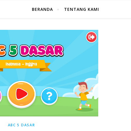
BERANDA
TENTANG KAMI
ABC 5 DASAR