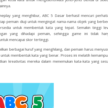
ainnya.
eplay yang menghibur, ABC 5 Dasar berhasil mencuri perhati
tiap pemain diuji untuk mengingat nama-nama objek yang berbe
sedia untuk membentuk kata yang tepat. Semakin tinggi lev
ngan yang dihadapi pemain, sehingga game ini tidak han
ntuk mencapai skor tertinggi.
lkan berbagai huruf yang menghilang, dan pemain harus menyus
t untuk membentuk kata yang benar. Proses ini melatih kemampu
atkan kreativitas mereka dalam menemukan kata-kata yang sesu