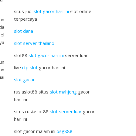
situs judi
slot gacor hari ini
slot online
terpercaya
an
da
slot dana
el
ya
slot server thailand
slot88
slot gacor hari ini
server luar
un
live
rtp slot
gacor hari ini
an
ai
slot gacor
rusiaslot88 situs
slot mahjong
gacor
hari ini
situs rusiaslot88
slot server luar
gacor
hari ini
slot gacor malam ini
osg888