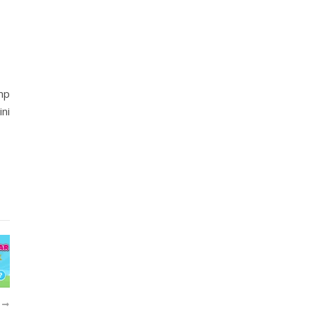
mp
ni
U