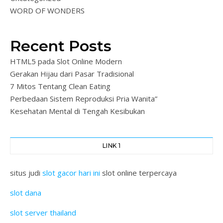
WORD OF WONDERS
Recent Posts
HTML5 pada Slot Online Modern
Gerakan Hijau dari Pasar Tradisional
7 Mitos Tentang Clean Eating
Perbedaan Sistem Reproduksi Pria Wanita”
Kesehatan Mental di Tengah Kesibukan
LINK 1
situs judi
slot gacor hari ini
slot online terpercaya
slot dana
slot server thailand