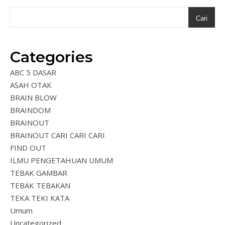
Cari
Categories
ABC 5 DASAR
ASAH OTAK
BRAIN BLOW
BRAINDOM
BRAINOUT
BRAINOUT CARI CARI CARI
FIND OUT
ILMU PENGETAHUAN UMUM
TEBAK GAMBAR
TEBAK TEBAKAN
TEKA TEKI KATA
Umum
Uncategorized