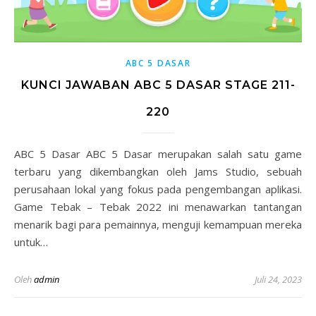
ABC 5 DASAR
KUNCI JAWABAN ABC 5 DASAR STAGE 211-
220
ABC 5 Dasar ABC 5 Dasar merupakan salah satu game
terbaru yang dikembangkan oleh Jams Studio, sebuah
perusahaan lokal yang fokus pada pengembangan aplikasi.
Game Tebak – Tebak 2022 ini menawarkan tantangan
menarik bagi para pemainnya, menguji kemampuan mereka
untuk…
Oleh
admin
Juli 24, 2023