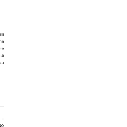
ni
na
re
di
ca
U
50