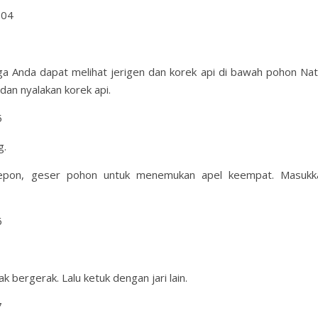
104
 Anda dapat melihat jerigen dan korek api di bawah pohon Nata
dan nyalakan korek api.
5
g.
elepon, geser pohon untuk menemukan apel keempat. Masukk
6
 bergerak. Lalu ketuk dengan jari lain.
7