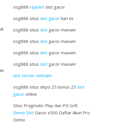
osg888
rajaslot
slot gacor
osg888 situs
slot gacor
hari ini
l.
osg888 situs
slot
gacor maxwin
osg888 situs
slot
gacor maxwin
osg888 situs
slot
gacor maxwin
osg888 situs
slot
gacor maxwin
an
slot server vietnam
osg888 situs depo 25 bonus 25
slot
gacor
online
Situs Pragmatic Play dan PG Soft
Demo Slot
Gacor x500 Daftar Akun Pro
Demo