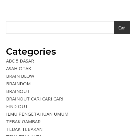
Cari
Categories
ABC 5 DASAR
ASAH OTAK
BRAIN BLOW
BRAINDOM
BRAINOUT
BRAINOUT CARI CARI CARI
FIND OUT
ILMU PENGETAHUAN UMUM
TEBAK GAMBAR
TEBAK TEBAKAN