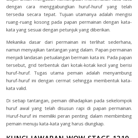
dengan cara menggabungkan huruf-huruf yang telah
tersedia secara tepat. Tujuan utamanya adalah mengisi
ruang-ruang kosong pada papan permainan dengan kata-
kata yang sesuai dengan petunjuk yang diberikan.
Mekanika dasar dari permainan ini terlihat sederhana,
namun menyajikan tantangan yang dalam. Papan permainan
menjadi landasan petualangan bermain kata ini. Pada papan
tersebut, grid terbentuk dari kotak-kotak kecil yang berisi
huruf-huruf. Tugas utama pemain adalah menyambung
huruf-huruf ini dengan cermat sehingga membentuk kata-
kata valid.
Di setiap tantangan, pemain dihadapkan pada sekelompok
huruf awal yang telah disusun rapi di papan permainan.
Huruf-huruf ini memiliki peran penting dalam membimbing
pemain menuju kata-kata yang harus diungkap.