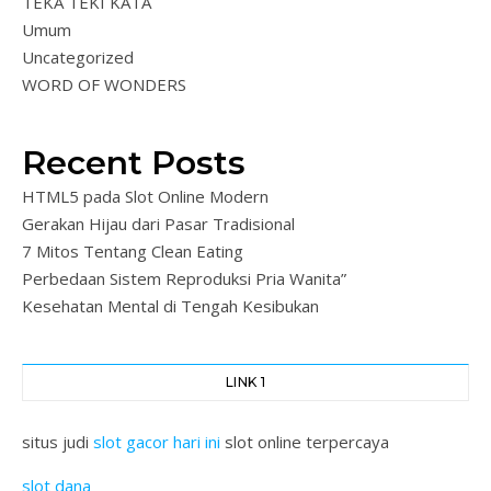
TEKA TEKI KATA
Umum
Uncategorized
WORD OF WONDERS
Recent Posts
HTML5 pada Slot Online Modern
Gerakan Hijau dari Pasar Tradisional
7 Mitos Tentang Clean Eating
Perbedaan Sistem Reproduksi Pria Wanita”
Kesehatan Mental di Tengah Kesibukan
LINK 1
situs judi
slot gacor hari ini
slot online terpercaya
slot dana