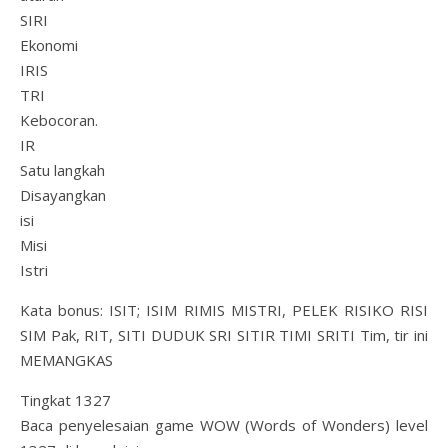
SIRI
Ekonomi
IRIS
TRI
Kebocoran.
IR
Satu langkah
Disayangkan
isi
Misi
Istri
Kata bonus: ISIT; ISIM RIMIS MISTRI, PELEK RISIKO RISI
SIM Pak, RIT, SITI DUDUK SRI SITIR TIMI SRITI Tim, tir ini
MEMANGKAS
Tingkat 1327
Baca penyelesaian game WOW (Words of Wonders) level