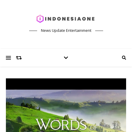
News Update Entertainment