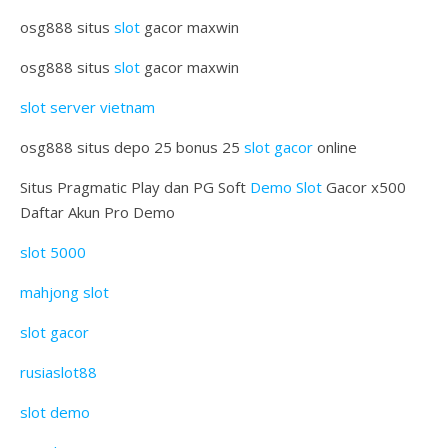
osg888 situs
slot
gacor maxwin
osg888 situs
slot
gacor maxwin
slot server vietnam
osg888 situs depo 25 bonus 25
slot gacor
online
Situs Pragmatic Play dan PG Soft
Demo Slot
Gacor x500
Daftar Akun Pro Demo
slot 5000
mahjong slot
slot gacor
rusiaslot88
slot demo