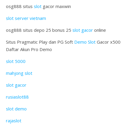
osg888 situs
slot
gacor maxwin
slot server vietnam
osg888 situs depo 25 bonus 25
slot gacor
online
Situs Pragmatic Play dan PG Soft
Demo Slot
Gacor x500
Daftar Akun Pro Demo
slot 5000
mahjong slot
slot gacor
rusiaslot88
slot demo
rajaslot