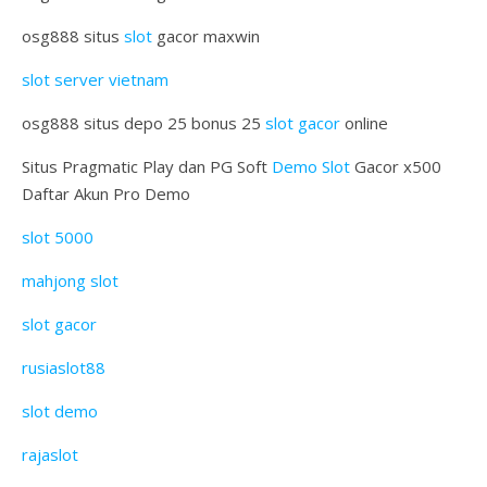
osg888 situs
slot
gacor maxwin
slot server vietnam
osg888 situs depo 25 bonus 25
slot gacor
online
Situs Pragmatic Play dan PG Soft
Demo Slot
Gacor x500
Daftar Akun Pro Demo
slot 5000
mahjong slot
slot gacor
rusiaslot88
slot demo
rajaslot