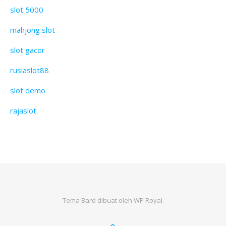
slot 5000
mahjong slot
slot gacor
rusiaslot88
slot demo
rajaslot
Tema Bard dibuat oleh
WP Royal
.