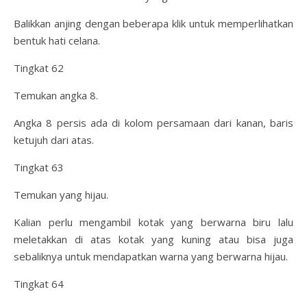
Balikkan anjing dengan beberapa klik untuk memperlihatkan
bentuk hati celana.
Tingkat 62
Temukan angka 8.
Angka 8 persis ada di kolom persamaan dari kanan, baris
ketujuh dari atas.
Tingkat 63
Temukan yang hijau.
Kalian perlu mengambil kotak yang berwarna biru lalu
meletakkan di atas kotak yang kuning atau bisa juga
sebaliknya untuk mendapatkan warna yang berwarna hijau.
Tingkat 64