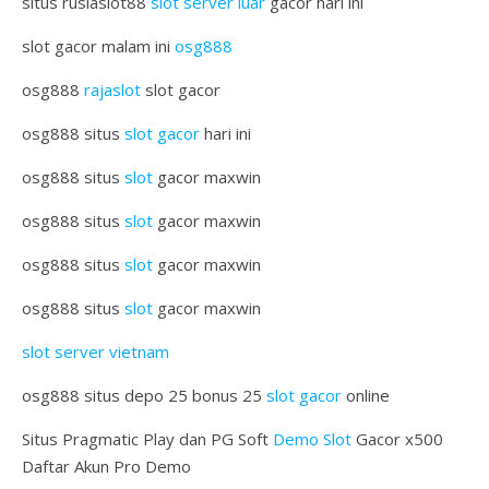
situs rusiaslot88
slot server luar
gacor hari ini
slot gacor malam ini
osg888
osg888
rajaslot
slot gacor
osg888 situs
slot gacor
hari ini
osg888 situs
slot
gacor maxwin
osg888 situs
slot
gacor maxwin
osg888 situs
slot
gacor maxwin
osg888 situs
slot
gacor maxwin
slot server vietnam
osg888 situs depo 25 bonus 25
slot gacor
online
Situs Pragmatic Play dan PG Soft
Demo Slot
Gacor x500
Daftar Akun Pro Demo