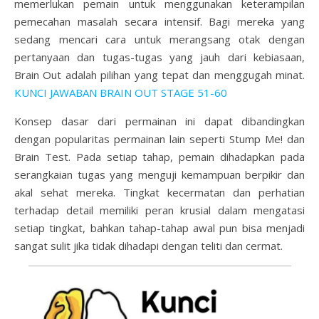
memerlukan pemain untuk menggunakan keterampilan
pemecahan masalah secara intensif. Bagi mereka yang
sedang mencari cara untuk merangsang otak dengan
pertanyaan dan tugas-tugas yang jauh dari kebiasaan,
Brain Out adalah pilihan yang tepat dan menggugah minat.
KUNCI JAWABAN BRAIN OUT STAGE 51-60
Konsep dasar dari permainan ini dapat dibandingkan
dengan popularitas permainan lain seperti Stump Me! dan
Brain Test. Pada setiap tahap, pemain dihadapkan pada
serangkaian tugas yang menguji kemampuan berpikir dan
akal sehat mereka. Tingkat kecermatan dan perhatian
terhadap detail memiliki peran krusial dalam mengatasi
setiap tingkat, bahkan tahap-tahap awal pun bisa menjadi
sangat sulit jika tidak dihadapi dengan teliti dan cermat.