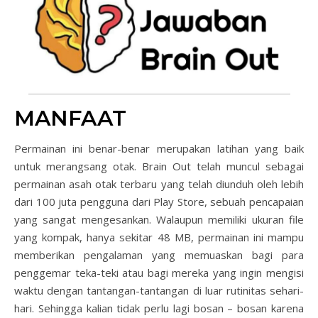
MANFAAT
Permainan ini benar-benar merupakan latihan yang baik
untuk merangsang otak. Brain Out telah muncul sebagai
permainan asah otak terbaru yang telah diunduh oleh lebih
dari 100 juta pengguna dari Play Store, sebuah pencapaian
yang sangat mengesankan. Walaupun memiliki ukuran file
yang kompak, hanya sekitar 48 MB, permainan ini mampu
memberikan pengalaman yang memuaskan bagi para
penggemar teka-teki atau bagi mereka yang ingin mengisi
waktu dengan tantangan-tantangan di luar rutinitas sehari-
hari. Sehingga kalian tidak perlu lagi bosan – bosan karena