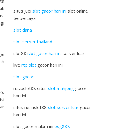
ta
uk
situs judi
slot gacor hari ini
slot online
s.
terpercaya
gi
slot dana
slot server thailand
slot88
slot gacor hari ini
server luar
ai
ah
live
rtp slot
gacor hari ini
slot gacor
rusiaslot88 situs
slot mahjong
gacor
6,
hari ini
si
ir
situs rusiaslot88
slot server luar
gacor
hari ini
slot gacor malam ini
osg888