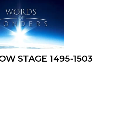
W STAGE 1495-1503