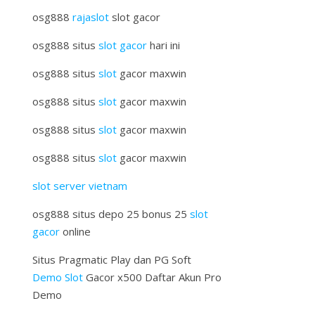
osg888
rajaslot
slot gacor
osg888 situs
slot gacor
hari ini
osg888 situs
slot
gacor maxwin
osg888 situs
slot
gacor maxwin
osg888 situs
slot
gacor maxwin
osg888 situs
slot
gacor maxwin
slot server vietnam
osg888 situs depo 25 bonus 25
slot
gacor
online
Situs Pragmatic Play dan PG Soft
Demo Slot
Gacor x500 Daftar Akun Pro
Demo