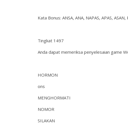
Kata Bonus: ANSA, ANA, NAPAS, APAS, ASAN,
Tingkat 1497
Anda dapat memeriksa penyelesaian game Wor
HORMON
ons
MENGHORMATI
NOMOR
SILAKAN