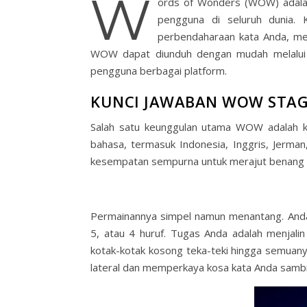
W
ords of Wonders (WOW) adalah 
pengguna di seluruh dunia. 
perbendaharaan kata Anda, m
WOW dapat diunduh dengan mudah melalui G
pengguna berbagai platform.
KUNCI JAWABAN WOW STAG
Salah satu keunggulan utama WOW adalah 
bahasa, termasuk Indonesia, Inggris, Jerman,
kesempatan sempurna untuk merajut benang 
Permainannya simpel namun menantang. Anda a
5, atau 4 huruf. Tugas Anda adalah menjalin
kotak-kotak kosong teka-teki hingga semua
lateral dan memperkaya kosa kata Anda samb