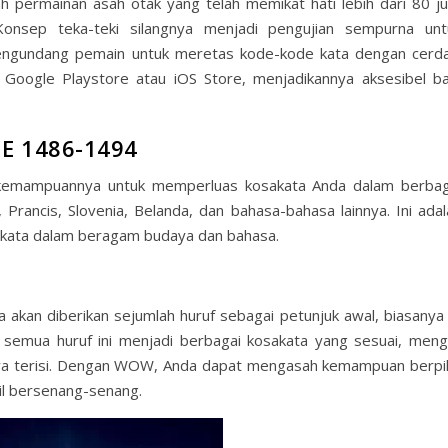
permainan asah otak yang telah memikat hati lebih dari 80 ju
Konsep teka-teki silangnya menjadi pengujian sempurna unt
engundang pemain untuk meretas kode-kode kata dengan cerda
oogle Playstore atau iOS Store, menjadikannya aksesibel ba
E 1486-1494
kemampuannya untuk memperluas kosakata Anda dalam berbag
 Prancis, Slovenia, Belanda, dan bahasa-bahasa lainnya. Ini adal
kata dalam beragam budaya dan bahasa.
kan diberikan sejumlah huruf sebagai petunjuk awal, biasanya 
 semua huruf ini menjadi berbagai kosakata yang sesuai, mengi
nya terisi. Dengan WOW, Anda dapat mengasah kemampuan berpik
il bersenang-senang.