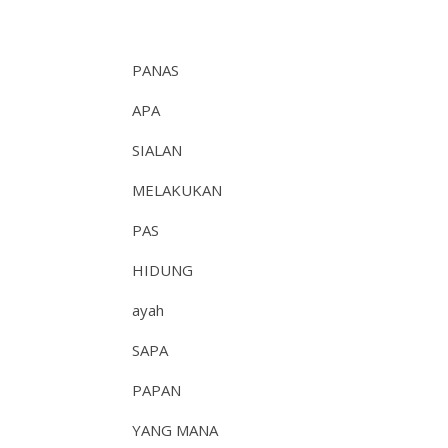
PANAS
APA
SIALAN
MELAKUKAN
PAS
HIDUNG
ayah
SAPA
PAPAN
YANG MANA