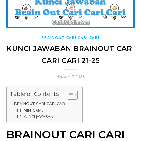
BRAINOUT CARI CARI CARI
KUNCI JAWABAN BRAINOUT CARI
CARI CARI 21-25
Agustus 7, 2023
Table of Contents
BRAINOUT CARI CARI CARI
MINI GAME
KUNCI JAWABAN
BRAINOUT CARI CARI