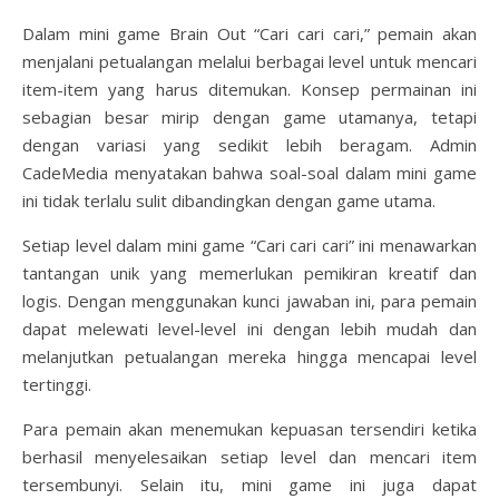
Dalam mini game Brain Out “Cari cari cari,” pemain akan
menjalani petualangan melalui berbagai level untuk mencari
item-item yang harus ditemukan. Konsep permainan ini
sebagian besar mirip dengan game utamanya, tetapi
dengan variasi yang sedikit lebih beragam. Admin
CadeMedia menyatakan bahwa soal-soal dalam mini game
ini tidak terlalu sulit dibandingkan dengan game utama.
Setiap level dalam mini game “Cari cari cari” ini menawarkan
tantangan unik yang memerlukan pemikiran kreatif dan
logis. Dengan menggunakan kunci jawaban ini, para pemain
dapat melewati level-level ini dengan lebih mudah dan
melanjutkan petualangan mereka hingga mencapai level
tertinggi.
Para pemain akan menemukan kepuasan tersendiri ketika
berhasil menyelesaikan setiap level dan mencari item
tersembunyi. Selain itu, mini game ini juga dapat