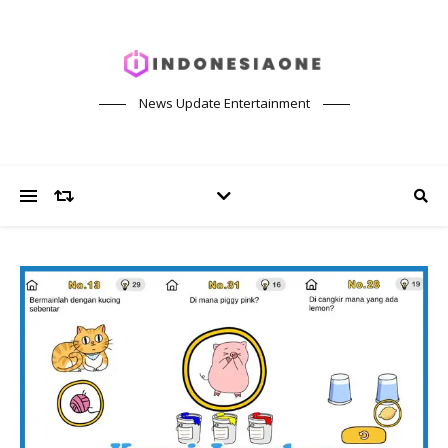
News Update Entertainment