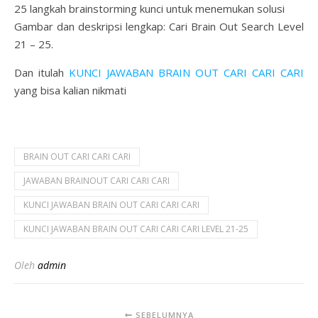
25 langkah brainstorming kunci untuk menemukan solusi
Gambar dan deskripsi lengkap: Cari Brain Out Search Level
21 – 25.
Dan itulah
KUNCI JAWABAN BRAIN OUT CARI CARI CARI
yang bisa kalian nikmati
BRAIN OUT CARI CARI CARI
JAWABAN BRAINOUT CARI CARI CARI
KUNCI JAWABAN BRAIN OUT CARI CARI CARI
KUNCI JAWABAN BRAIN OUT CARI CARI CARI LEVEL 21-25
Oleh
admin
SEBELUMNYA