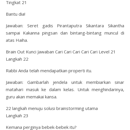
Tingkat 21
Bantu dia!
Jawaban: Seret gadis Pirantaputra Sikantara Sikantha
sampai Kakanna pingsan dan bintang-bintang muncul di
atas Haiha.
Brain Out Kunci Jawaban Cari Cari Cari Cari Cari Level 21
Langkah 22
Rabbi Anda telah mendapatkan properti itu.
Jawaban: Gambarlah jendela untuk membiarkan sinar
matahari masuk ke dalam kelas. Untuk menghindarinya,
guru akan memakai kansa.
22 langkah menuju solusi brainstorming utama
Langkah 23
Kemana perginya bebek-bebek itu?