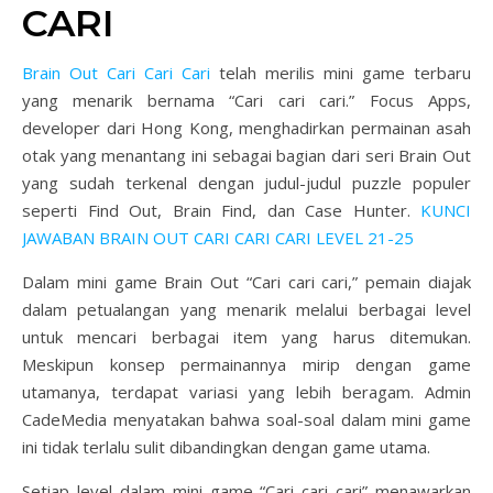
CARI
Brain Out Cari Cari Cari
telah merilis mini game terbaru
yang menarik bernama “Cari cari cari.” Focus Apps,
developer dari Hong Kong, menghadirkan permainan asah
otak yang menantang ini sebagai bagian dari seri Brain Out
yang sudah terkenal dengan judul-judul puzzle populer
seperti Find Out, Brain Find, dan Case Hunter.
KUNCI
JAWABAN BRAIN OUT CARI CARI CARI LEVEL 21-25
Dalam mini game Brain Out “Cari cari cari,” pemain diajak
dalam petualangan yang menarik melalui berbagai level
untuk mencari berbagai item yang harus ditemukan.
Meskipun konsep permainannya mirip dengan game
utamanya, terdapat variasi yang lebih beragam. Admin
CadeMedia menyatakan bahwa soal-soal dalam mini game
ini tidak terlalu sulit dibandingkan dengan game utama.
Setiap level dalam mini game “Cari cari cari” menawarkan