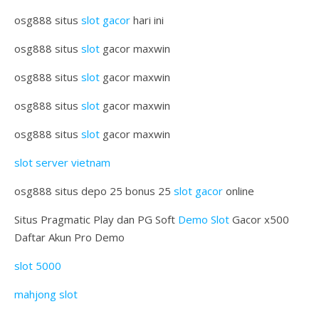
osg888 situs
slot gacor
hari ini
osg888 situs
slot
gacor maxwin
osg888 situs
slot
gacor maxwin
osg888 situs
slot
gacor maxwin
osg888 situs
slot
gacor maxwin
slot server vietnam
osg888 situs depo 25 bonus 25
slot gacor
online
Situs Pragmatic Play dan PG Soft
Demo Slot
Gacor x500
Daftar Akun Pro Demo
slot 5000
mahjong slot