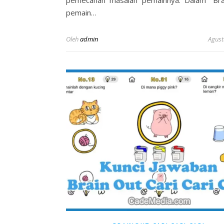
pemecahan masalah pemainnya. Dalam “Bra
pemain…
Oleh
admin
Agust