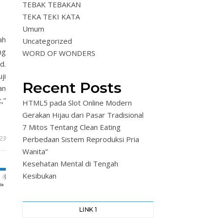
TEBAK TEBAKAN
TEKA TEKI KATA
Umum
ah
Uncategorized
ng
WORD OF WONDERS
d.
ji
Recent Posts
an
,”
HTML5 pada Slot Online Modern
Gerakan Hijau dari Pasar Tradisional
7 Mitos Tentang Clean Eating
023
Perbedaan Sistem Reproduksi Pria
Wanita”
Kesehatan Mental di Tengah
Kesibukan
LINK 1