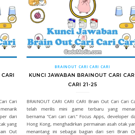
BRAINOUT CARI CARI CARI
 CARI
KUNCI JAWABAN BRAINOUT CARI CAR
CARI 21-25
ari Cari
BRAINOUT CARI CARI CARI Brain Out Cari Cari Ca
menarik
telah merilis mini game terbaru yang menar
per dari
bernama “Cari cari cari.” Focus Apps, developer da
tak yang
Hong Kong, menghadirkan permainan asah otak ya
rain Out
menantang ini sebagai bagian dari seri Brain O