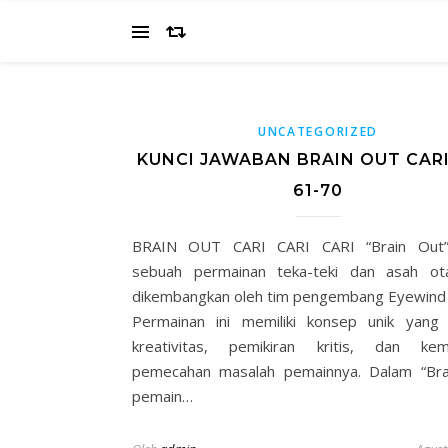
UNCATEGORIZED
KUNCI JAWABAN BRAIN OUT CARI
61-70
BRAIN OUT CARI CARI CARI “Brain Out”
sebuah permainan teka-teki dan asah ot
dikembangkan oleh tim pengembang Eyewind 
Permainan ini memiliki konsep unik yang
kreativitas, pemikiran kritis, dan ke
pemecahan masalah pemainnya. Dalam “Bra
pemain…