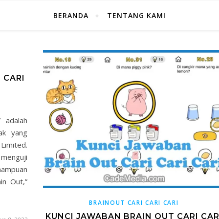
BERANDA
TENTANG KAMI
 CARI
 adalah
ak yang
Limited.
 menguji
mampuan
in Out,”
BRAINOUT CARI CARI CARI
KUNCI JAWABAN BRAIN OUT CARI CAR