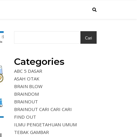
Cari
Categories
ABC 5 DASAR
ASAH OTAK
BRAIN BLOW
BRAINDOM
BRAINOUT
BRAINOUT CARI CARI CARI
FIND OUT
ILMU PENGETAHUAN UMUM
TEBAK GAMBAR
I