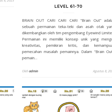
us 8, 2023
LEVEL 61-70
BRAIN OUT CARI CARI CARI “Brain Out” adal
sebuah permainan teka-teki dan asah otak ya
dikembangkan oleh tim pengembang Eyewind Limite
Permainan ini memiliki konsep unik yang mengu
kreativitas, pemikiran kritis, dan kemampu
pemecahan masalah pemainnya. Dalam “Brain Out
pemain…
Oleh
admin
Agustus 8, 2