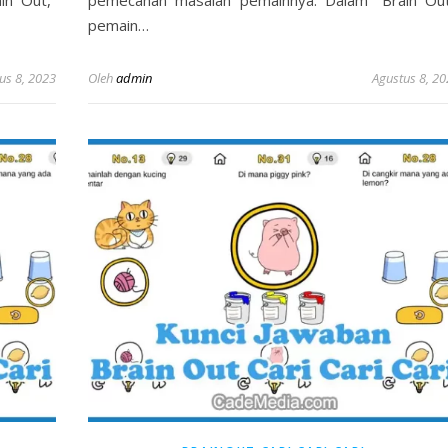
in Out,”
pemecahan masalah pemainnya. Dalam “Brain Out
pemain…
us 8, 2023
Oleh
admin
Agustus 8, 2