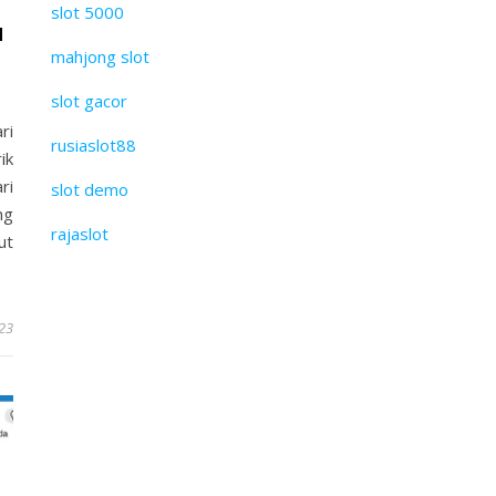
slot 5000
I
mahjong slot
slot gacor
ri
rusiaslot88
ik
ri
slot demo
ng
rajaslot
ut
023