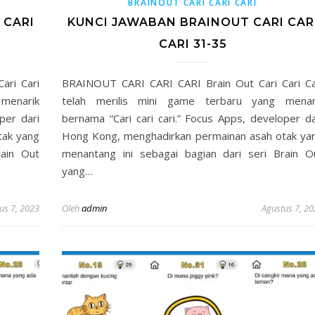
BRAINOUT CARI CARI CARI
 CARI
KUNCI JAWABAN BRAINOUT CARI CAR
CARI 31-35
ari Cari
BRAINOUT CARI CARI CARI Brain Out Cari Cari Ca
menarik
telah merilis mini game terbaru yang menar
per dari
bernama “Cari cari cari.” Focus Apps, developer da
tak yang
Hong Kong, menghadirkan permainan asah otak ya
rain Out
menantang ini sebagai bagian dari seri Brain O
yang…
us 7, 2023
Oleh
admin
Agustus 7, 2