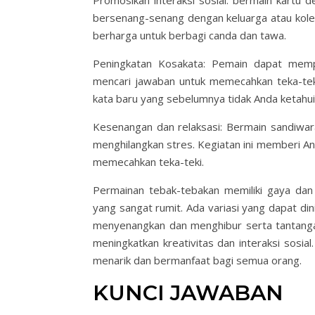
Promosikan interaksi sosial: bermain kartu 
bersenang-senang dengan keluarga atau kole
berharga untuk berbagi canda dan tawa.
Peningkatan Kosakata: Pemain dapat mem
mencari jawaban untuk memecahkan teka-te
kata baru yang sebelumnya tidak Anda ketahui
Kesenangan dan relaksasi: Bermain sandiwa
menghilangkan stres. Kegiatan ini memberi An
memecahkan teka-teki.
Permainan tebak-tebakan memiliki gaya dan 
yang sangat rumit. Ada variasi yang dapat di
menyenangkan dan menghibur serta tantanga
meningkatkan kreativitas dan interaksi sosi
menarik dan bermanfaat bagi semua orang.
KUNCI JAWABAN