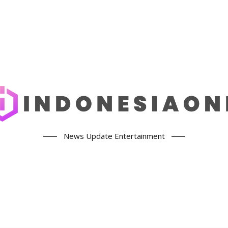
News Update Entertainment