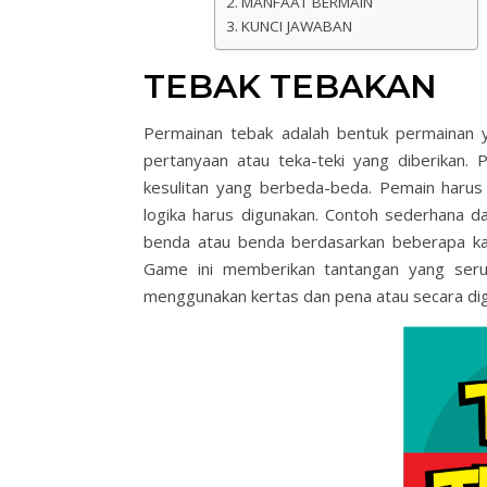
MANFAAT BERMAIN
KUNCI JAWABAN
TEBAK TEBAKAN
Permainan tebak adalah bentuk permainan
pertanyaan atau teka-teki yang diberikan. P
kesulitan yang berbeda-beda. Pemain harus
logika harus digunakan. Contoh sederhana d
benda atau benda berdasarkan beberapa kali t
Game ini memberikan tantangan yang seru
menggunakan kertas dan pena atau secara digit