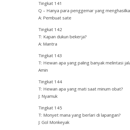
Tingkat 141
Q – Hanya para penggemar yang menghasilkan
A: Pembuat sate
Tingkat 142
T: Kapan dukun bekerja?
A: Mantra
Tingkat 143
T: Hewan apa yang paling banyak melintasi jal
Amin
Tingkat 144
T: Hewan apa yang mati saat minum obat?
J: Nyamuk
Tingkat 145
T: Monyet mana yang berlari di lapangan?
J: Gol Monkeyak