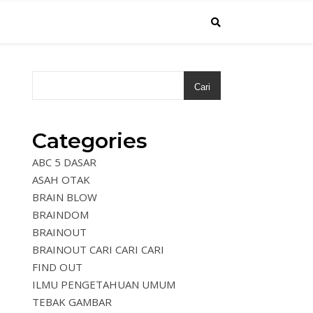
Cari
Categories
ABC 5 DASAR
ASAH OTAK
BRAIN BLOW
BRAINDOM
BRAINOUT
BRAINOUT CARI CARI CARI
FIND OUT
ILMU PENGETAHUAN UMUM
TEBAK GAMBAR