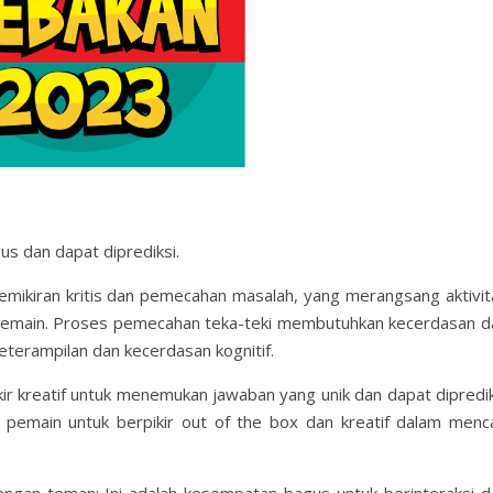
N
s dan dapat diprediksi.
emikiran kritis dan pemecahan masalah, yang merangsang aktivit
pemain. Proses pemecahan teka-teki membutuhkan kecerdasan d
eterampilan dan kecerdasan kognitif.
kir kreatif untuk menemukan jawaban yang unik dan dapat dipredik
g pemain untuk berpikir out of the box dan kreatif dalam menca