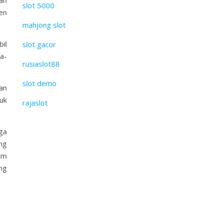
an
slot 5000
en
mahjong slot
il
slot gacor
a-
rusiaslot88
slot demo
an
uk
rajaslot
ga
ng
am
ng