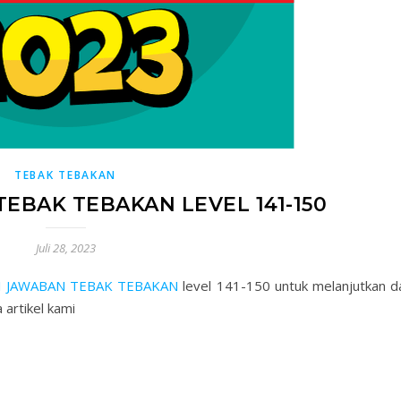
TEBAK TEBAKAN
EBAK TEBAKAN LEVEL 141-150
Juli 28, 2023
I JAWABAN TEBAK TEBAKAN
level 141-150 untuk melanjutkan da
 artikel kami