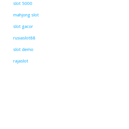
slot 5000
mahjong slot
slot gacor
rusiaslot88
slot demo
rajaslot