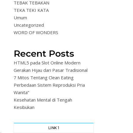
TEBAK TEBAKAN
TEKA TEKI KATA
Umum
Uncategorized
WORD OF WONDERS
Recent Posts
HTML5 pada Slot Online Modern
Gerakan Hijau dari Pasar Tradisional
7 Mitos Tentang Clean Eating
Perbedaan Sistem Reproduksi Pria
Wanita”
Kesehatan Mental di Tengah
Kesibukan
LINK 1