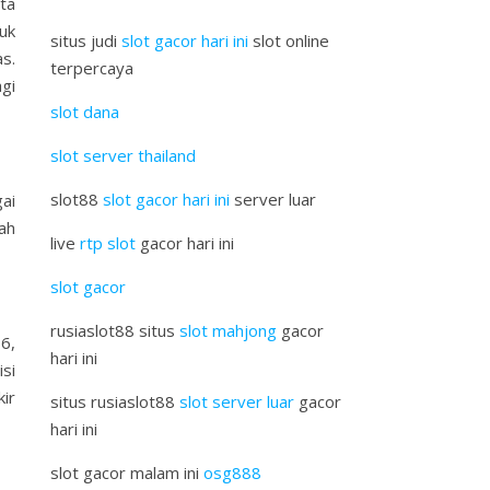
ta
uk
situs judi
slot gacor hari ini
slot online
s.
terpercaya
gi
slot dana
slot server thailand
slot88
slot gacor hari ini
server luar
ai
ah
live
rtp slot
gacor hari ini
slot gacor
rusiaslot88 situs
slot mahjong
gacor
6,
hari ini
si
ir
situs rusiaslot88
slot server luar
gacor
hari ini
slot gacor malam ini
osg888