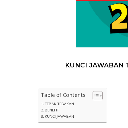
KUNCI JAWABAN T
Table of Contents
TEBAK TEBAKAN
BENEFIT
KUNCI JAWABAN