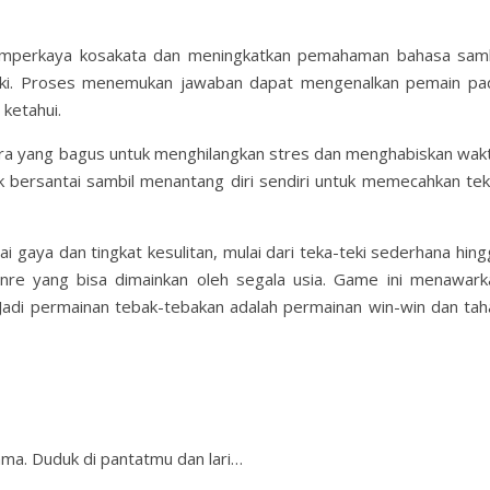
mperkaya kosakata dan meningkatkan pemahaman bahasa samb
eki. Proses menemukan jawaban dapat mengenalkan pemain pa
ketahui.
ara yang bagus untuk menghilangkan stres dan menghabiskan wakt
 bersantai sambil menantang diri sendiri untuk memecahkan tek
 gaya dan tingkat kesulitan, mulai dari teka-teki sederhana hing
enre yang bisa dimainkan oleh segala usia. Game ini menawark
adi permainan tebak-tebakan adalah permainan win-win dan tah
ma. Duduk di pantatmu dan lari…