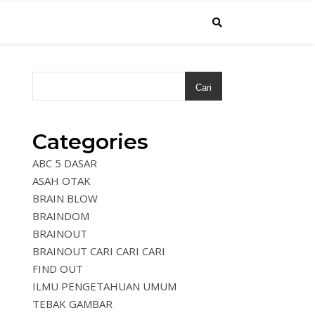
Cari
Categories
ABC 5 DASAR
ASAH OTAK
BRAIN BLOW
BRAINDOM
BRAINOUT
BRAINOUT CARI CARI CARI
FIND OUT
ILMU PENGETAHUAN UMUM
TEBAK GAMBAR