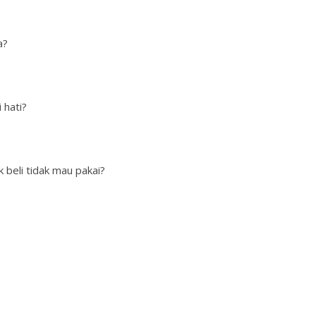
a?
 hati?
 beli tidak mau pakai?