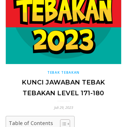
TEBAK TEBAKAN
KUNCI JAWABAN TEBAK
TEBAKAN LEVEL 171-180
Juli 29, 2023
Table of Contents