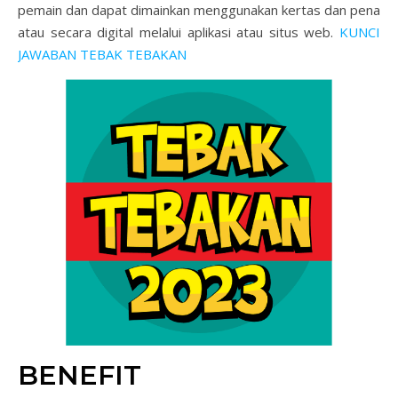
pemain dan dapat dimainkan menggunakan kertas dan pena
atau secara digital melalui aplikasi atau situs web.
KUNCI
JAWABAN TEBAK TEBAKAN
BENEFIT