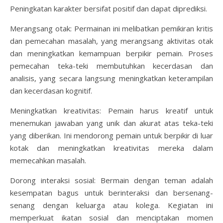
Peningkatan karakter bersifat positif dan dapat diprediksi.
Merangsang otak: Permainan ini melibatkan pemikiran kritis
dan pemecahan masalah, yang merangsang aktivitas otak
dan meningkatkan kemampuan berpikir pemain. Proses
pemecahan teka-teki membutuhkan kecerdasan dan
analisis, yang secara langsung meningkatkan keterampilan
dan kecerdasan kognitif.
Meningkatkan kreativitas: Pemain harus kreatif untuk
menemukan jawaban yang unik dan akurat atas teka-teki
yang diberikan. Ini mendorong pemain untuk berpikir di luar
kotak dan meningkatkan kreativitas mereka dalam
memecahkan masalah.
Dorong interaksi sosial: Bermain dengan teman adalah
kesempatan bagus untuk berinteraksi dan bersenang-
senang dengan keluarga atau kolega. Kegiatan ini
memperkuat ikatan sosial dan menciptakan momen