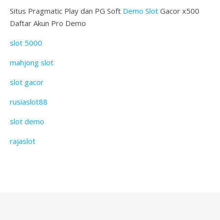
Situs Pragmatic Play dan PG Soft
Demo Slot
Gacor x500
Daftar Akun Pro Demo
slot 5000
mahjong slot
slot gacor
rusiaslot88
slot demo
rajaslot