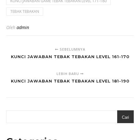
KUNCI JAWABAN GAME TEBAK TEBAKAN LEVEL 171-180
TEBAK TEBAKAN
Oleh
admin
SEBELUMNYA
KUNCI JAWABAN TEBAK TEBAKAN LEVEL 161-170
LEBIH BARU
KUNCI JAWABAN TEBAK TEBAKAN LEVEL 181-190
Cari