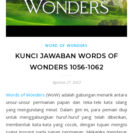
WORD OF WONDERS
KUNCI JAWABAN WORDS OF
WONDERS 1056-1062
Agustus 27, 2023
Words of Wonders
(WoW) adalah gabungan menarik antara
unsur-unsur permainan papan dan teka-teki kata silang
yang mengundang minat. Dalam gim ini, para pemain diuji
untuk menggabungkan huruf-huruf yang telah diberikan,
membentuk kata-kata yang cocok, dengan tujuan mengisi
ruang kosong pada papan permainan. Mekanika mendasar