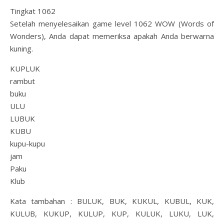
Tingkat 1062
Setelah menyelesaikan game level 1062 WOW (Words of
Wonders), Anda dapat memeriksa apakah Anda berwarna
kuning.
KUPLUK
rambut
buku
ULU
LUBUK
KUBU
kupu-kupu
jam
Paku
Klub
Kata tambahan : BULUK, BUK, KUKUL, KUBUL, KUK,
KULUB, KUKUP, KULUP, KUP, KULUK, LUKU, LUK,