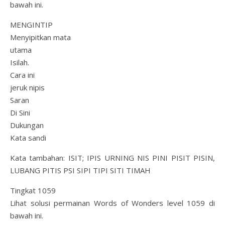
bawah ini.
MENGINTIP
Menyipitkan mata
utama
Isilah.
Cara ini
jeruk nipis
Saran
Di Sini
Dukungan
Kata sandi
Kata tambahan: ISIT; IPIS URNING NIS PINI PISIT PISIN,
LUBANG PITIS PSI SIPI TIPI SITI TIMAH
Tingkat 1059
Lihat solusi permainan Words of Wonders level 1059 di
bawah ini.