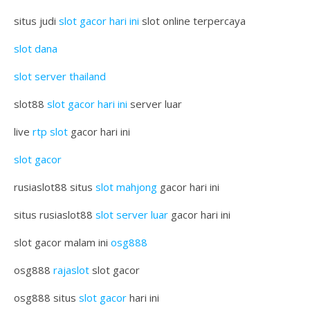
situs judi
slot gacor hari ini
slot online terpercaya
slot dana
slot server thailand
slot88
slot gacor hari ini
server luar
live
rtp slot
gacor hari ini
slot gacor
rusiaslot88 situs
slot mahjong
gacor hari ini
situs rusiaslot88
slot server luar
gacor hari ini
slot gacor malam ini
osg888
osg888
rajaslot
slot gacor
osg888 situs
slot gacor
hari ini