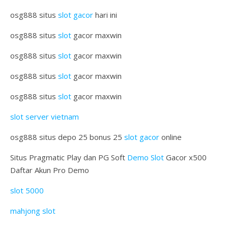
osg888 situs
slot gacor
hari ini
osg888 situs
slot
gacor maxwin
osg888 situs
slot
gacor maxwin
osg888 situs
slot
gacor maxwin
osg888 situs
slot
gacor maxwin
slot server vietnam
osg888 situs depo 25 bonus 25
slot gacor
online
Situs Pragmatic Play dan PG Soft
Demo Slot
Gacor x500
Daftar Akun Pro Demo
slot 5000
mahjong slot