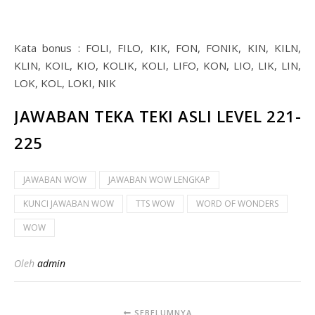
Kata bonus : FOLI, FILO, KIK, FON, FONIK, KIN, KILN,
KLIN, KOIL, KIO, KOLIK, KOLI, LIFO, KON, LIO, LIK, LIN,
LOK, KOL, LOKI, NIK
JAWABAN TEKA TEKI ASLI LEVEL 221-
225
JAWABAN WOW
JAWABAN WOW LENGKAP
KUNCI JAWABAN WOW
TTS WOW
WORD OF WONDERS
WOW
Oleh
admin
SEBELUMNYA