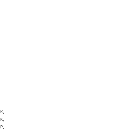
K,
K,
P,