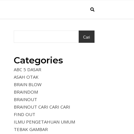
Cari
Categories
ABC 5 DASAR
ASAH OTAK
BRAIN BLOW
BRAINDOM
BRAINOUT
BRAINOUT CARI CARI CARI
FIND OUT
ILMU PENGETAHUAN UMUM
TEBAK GAMBAR