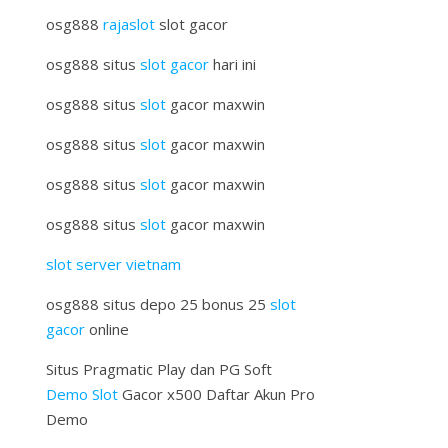
osg888
rajaslot
slot gacor
osg888 situs
slot gacor
hari ini
osg888 situs
slot
gacor maxwin
osg888 situs
slot
gacor maxwin
osg888 situs
slot
gacor maxwin
osg888 situs
slot
gacor maxwin
slot server vietnam
osg888 situs depo 25 bonus 25
slot
gacor
online
Situs Pragmatic Play dan PG Soft
Demo Slot
Gacor x500 Daftar Akun Pro
Demo