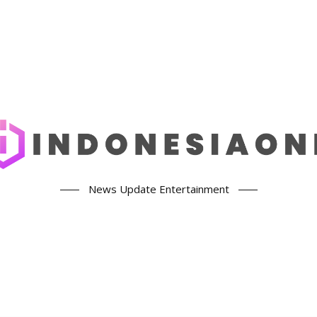
News Update Entertainment