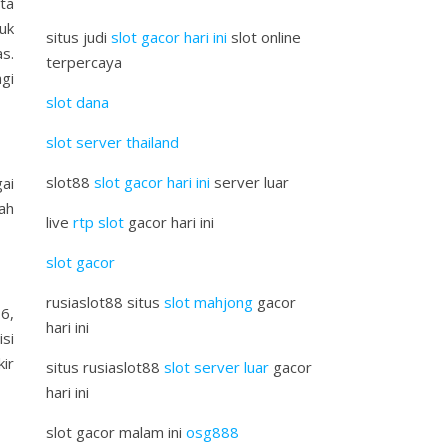
ta
uk
situs judi
slot gacor hari ini
slot online
s.
terpercaya
gi
slot dana
slot server thailand
slot88
slot gacor hari ini
server luar
ai
ah
live
rtp slot
gacor hari ini
slot gacor
rusiaslot88 situs
slot mahjong
gacor
6,
hari ini
si
ir
situs rusiaslot88
slot server luar
gacor
hari ini
slot gacor malam ini
osg888