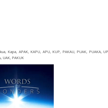
ua, Kapa, ​​​​APAK, KAPU, APU, KUP, PAKAU, PUAK, PUAKA, UP
A, UAK, PAKUK