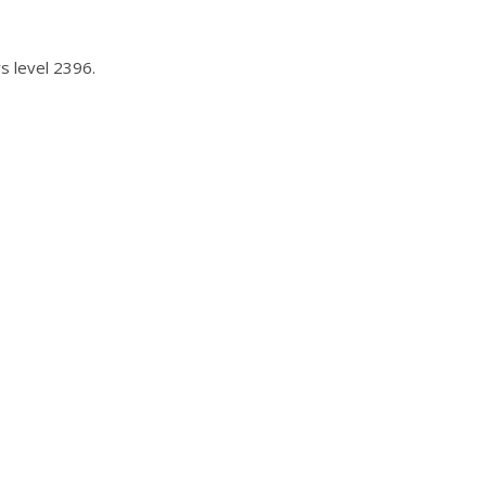
 level 2396.