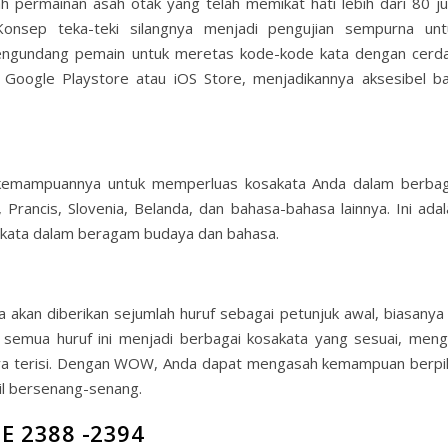
permainan asah otak yang telah memikat hati lebih dari 80 ju
Konsep teka-teki silangnya menjadi pengujian sempurna unt
engundang pemain untuk meretas kode-kode kata dengan cerda
oogle Playstore atau iOS Store, menjadikannya aksesibel ba
kemampuannya untuk memperluas kosakata Anda dalam berbag
 Prancis, Slovenia, Belanda, dan bahasa-bahasa lainnya. Ini adal
kata dalam beragam budaya dan bahasa.
kan diberikan sejumlah huruf sebagai petunjuk awal, biasanya 
 semua huruf ini menjadi berbagai kosakata yang sesuai, mengi
nya terisi. Dengan WOW, Anda dapat mengasah kemampuan berpik
il bersenang-senang.
 2388 -2394