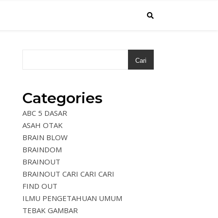
Cari
Categories
ABC 5 DASAR
ASAH OTAK
BRAIN BLOW
BRAINDOM
BRAINOUT
BRAINOUT CARI CARI CARI
FIND OUT
ILMU PENGETAHUAN UMUM
TEBAK GAMBAR