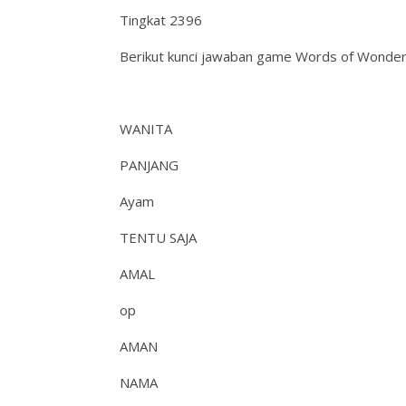
Tingkat 2396
Berikut kunci jawaban game Words of Wonders
WANITA
PANJANG
Ayam
TENTU SAJA
AMAL
op
AMAN
NAMA