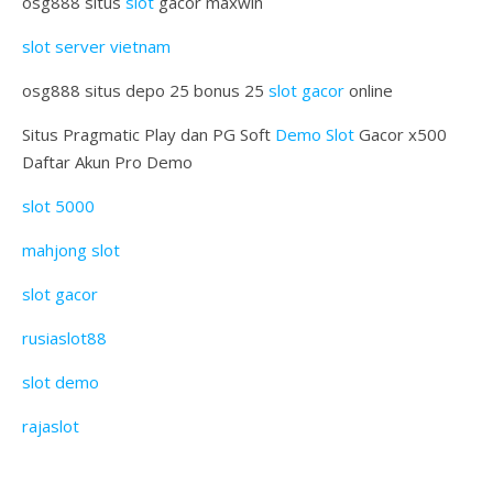
osg888 situs
slot
gacor maxwin
slot server vietnam
osg888 situs depo 25 bonus 25
slot gacor
online
Situs Pragmatic Play dan PG Soft
Demo Slot
Gacor x500
Daftar Akun Pro Demo
slot 5000
mahjong slot
slot gacor
rusiaslot88
slot demo
rajaslot