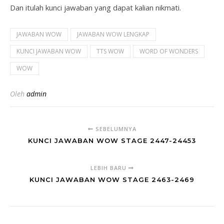
Dan itulah kunci jawaban yang dapat kalian nikmati.
JAWABAN WOW
JAWABAN WOW LENGKAP
KUNCI JAWABAN WOW
TTS WOW
WORD OF WONDERS
WOW
Oleh
admin
SEBELUMNYA
KUNCI JAWABAN WOW STAGE 2447-24453
LEBIH BARU
KUNCI JAWABAN WOW STAGE 2463-2469