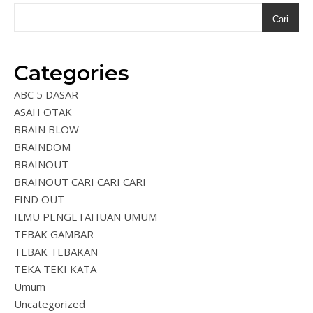
Cari
Categories
ABC 5 DASAR
ASAH OTAK
BRAIN BLOW
BRAINDOM
BRAINOUT
BRAINOUT CARI CARI CARI
FIND OUT
ILMU PENGETAHUAN UMUM
TEBAK GAMBAR
TEBAK TEBAKAN
TEKA TEKI KATA
Umum
Uncategorized