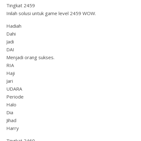
Tingkat 2459
Inilah solusi untuk game level 2459 WOW.
Hadiah
Dahi
Jadi
DAI
Menjadi orang sukses.
RIA
Haji
Jari
UDARA
Periode
Halo
Dia
Jihad
Harry
Tingkat 2460