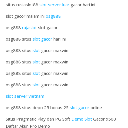
situs rusiaslot88
slot server luar
gacor hari ini
slot gacor malam ini
osg888
osg888
rajaslot
slot gacor
osg888 situs
slot gacor
hari ini
osg888 situs
slot
gacor maxwin
osg888 situs
slot
gacor maxwin
osg888 situs
slot
gacor maxwin
osg888 situs
slot
gacor maxwin
slot server vietnam
osg888 situs depo 25 bonus 25
slot gacor
online
Situs Pragmatic Play dan PG Soft
Demo Slot
Gacor x500
Daftar Akun Pro Demo