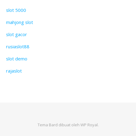
slot 5000
mahjong slot
slot gacor
rusiaslot88
slot demo
rajaslot
Tema Bard dibuat oleh
WP Royal
.