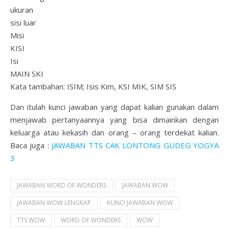
ukuran
sisi luar
Misi
KISI
Isi
MAIN SKI
Kata tambahan: ISIM; Isis Kim, KSI MIK, SIM SIS
Dan itulah kunci jawaban yang dapat kalian gunakan dalam
menjawab pertanyaannya yang bisa dimainkan dengan
keluarga atau kekasih dan orang – orang terdekat kalian.
Baca juga :
JAWABAN TTS CAK LONTONG GUDEG YOGYA
3
JAWABAN WORD OF WONDERS
JAWABAN WOW
JAWABAN WOW LENGKAP
KUNCI JAWABAN WOW
TTS WOW
WORD OF WONDERS
WOW