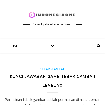
News Update Entertainment
TEBAK GAMBAR
KUNCI JAWABAN GAME TEBAK GAMBAR
LEVEL 70
Permainan tebak gambar adalah permainan dimana pemain