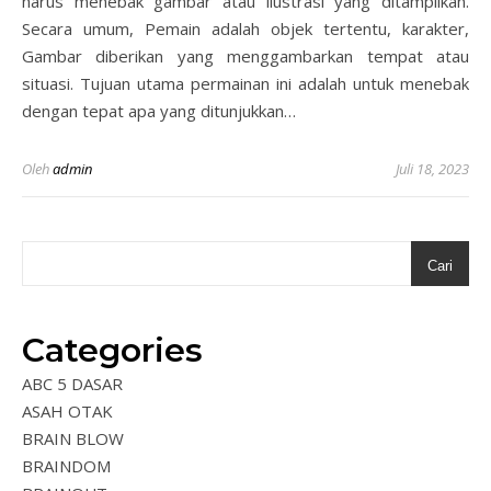
harus menebak gambar atau ilustrasi yang ditampilkan.
Secara umum, Pemain adalah objek tertentu, karakter,
Gambar diberikan yang menggambarkan tempat atau
situasi. Tujuan utama permainan ini adalah untuk menebak
dengan tepat apa yang ditunjukkan…
Oleh
admin
Juli 18, 2023
Cari
Categories
ABC 5 DASAR
ASAH OTAK
BRAIN BLOW
BRAINDOM