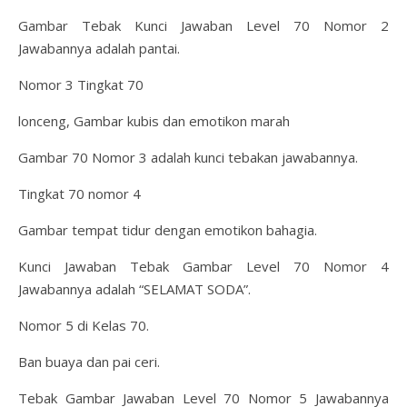
Gambar Tebak Kunci Jawaban Level 70 Nomor 2
Jawabannya adalah pantai.
Nomor 3 Tingkat 70
lonceng, Gambar kubis dan emotikon marah
Gambar 70 Nomor 3 adalah kunci tebakan jawabannya.
Tingkat 70 nomor 4
Gambar tempat tidur dengan emotikon bahagia.
Kunci Jawaban Tebak Gambar Level 70 Nomor 4
Jawabannya adalah “SELAMAT SODA”.
Nomor 5 di Kelas 70.
Ban buaya dan pai ceri.
Tebak Gambar Jawaban Level 70 Nomor 5 Jawabannya