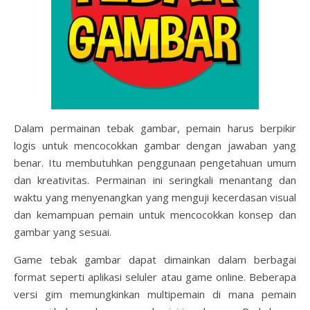
Dalam permainan tebak gambar, pemain harus berpikir
logis untuk mencocokkan gambar dengan jawaban yang
benar. Itu membutuhkan penggunaan pengetahuan umum
dan kreativitas. Permainan ini seringkali menantang dan
waktu yang menyenangkan yang menguji kecerdasan visual
dan kemampuan pemain untuk mencocokkan konsep dan
gambar yang sesuai.
Game tebak gambar dapat dimainkan dalam berbagai
format seperti aplikasi seluler atau game online. Beberapa
versi gim memungkinkan multipemain di mana pemain