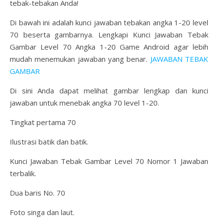
tebak-tebakan Anda!
Di bawah ini adalah kunci jawaban tebakan angka 1-20 level
70 beserta gambarnya. Lengkapi Kunci Jawaban Tebak
Gambar Level 70 Angka 1-20 Game Android agar lebih
mudah menemukan jawaban yang benar.
JAWABAN TEBAK
GAMBAR
Di sini Anda dapat melihat gambar lengkap dan kunci
jawaban untuk menebak angka 70 level 1-20.
Tingkat pertama 70
Ilustrasi batik dan batik.
Kunci Jawaban Tebak Gambar Level 70 Nomor 1 Jawaban
terbalik.
Dua baris No. 70
Foto singa dan laut.