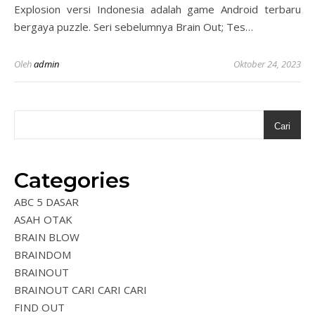
Explosion versi Indonesia adalah game Android terbaru
bergaya puzzle. Seri sebelumnya Brain Out; Tes…
Oleh
admin
Oktober 24, 2023
Cari
Categories
ABC 5 DASAR
ASAH OTAK
BRAIN BLOW
BRAINDOM
BRAINOUT
BRAINOUT CARI CARI CARI
FIND OUT