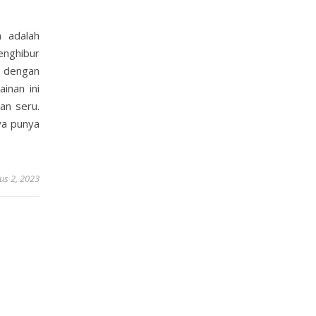
 adalah
ghibur
i dengan
ainan ini
an seru.
ya punya
us 2, 2023