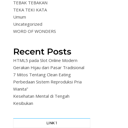
TEBAK TEBAKAN
TEKA TEKI KATA
Umum
Uncategorized
WORD OF WONDERS
Recent Posts
HTML5 pada Slot Online Modern
Gerakan Hijau dari Pasar Tradisional
7 Mitos Tentang Clean Eating
Perbedaan Sistem Reproduksi Pria
Wanita”
Kesehatan Mental di Tengah
Kesibukan
LINK 1