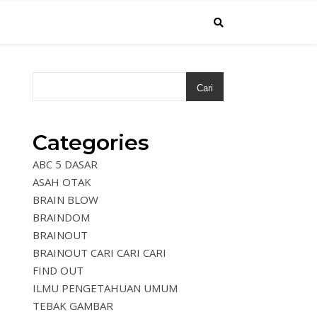
Cari
Categories
ABC 5 DASAR
ASAH OTAK
BRAIN BLOW
BRAINDOM
BRAINOUT
BRAINOUT CARI CARI CARI
FIND OUT
ILMU PENGETAHUAN UMUM
TEBAK GAMBAR