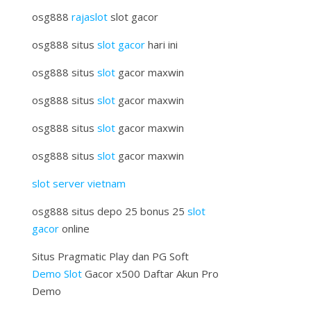
osg888
rajaslot
slot gacor
osg888 situs
slot gacor
hari ini
osg888 situs
slot
gacor maxwin
osg888 situs
slot
gacor maxwin
osg888 situs
slot
gacor maxwin
osg888 situs
slot
gacor maxwin
slot server vietnam
osg888 situs depo 25 bonus 25
slot
gacor
online
Situs Pragmatic Play dan PG Soft
Demo Slot
Gacor x500 Daftar Akun Pro
Demo