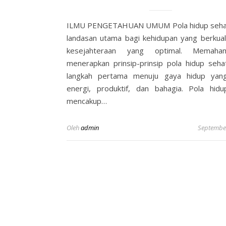
ILMU PENGETAHUAN UMUM Pola hidup sehat
landasan utama bagi kehidupan yang berkual
kesejahteraan yang optimal. Memah
menerapkan prinsip-prinsip pola hidup seha
langkah pertama menuju gaya hidup yan
energi, produktif, dan bahagia. Pola hid
mencakup…
Oleh
admin
September