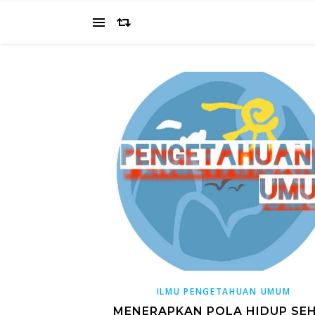
ILMU PENGETAHUAN UMUM
MENERAPKAN POLA HIDUP SE