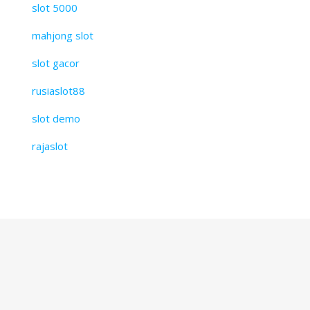
slot 5000
mahjong slot
slot gacor
rusiaslot88
slot demo
rajaslot