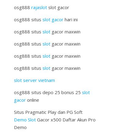
osg888
rajaslot
slot gacor
osg888 situs
slot gacor
hari ini
osg888 situs
slot
gacor maxwin
osg888 situs
slot
gacor maxwin
osg888 situs
slot
gacor maxwin
osg888 situs
slot
gacor maxwin
slot server vietnam
osg888 situs depo 25 bonus 25
slot
gacor
online
Situs Pragmatic Play dan PG Soft
Demo Slot
Gacor x500 Daftar Akun Pro
Demo