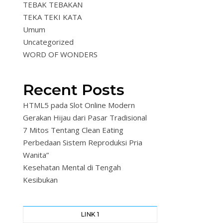
TEBAK TEBAKAN
TEKA TEKI KATA
Umum
Uncategorized
WORD OF WONDERS
Recent Posts
HTML5 pada Slot Online Modern
Gerakan Hijau dari Pasar Tradisional
7 Mitos Tentang Clean Eating
Perbedaan Sistem Reproduksi Pria
Wanita”
Kesehatan Mental di Tengah
Kesibukan
LINK 1