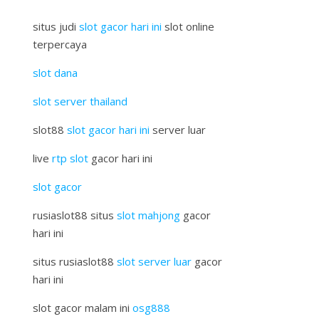
situs judi
slot gacor hari ini
slot online
terpercaya
slot dana
slot server thailand
slot88
slot gacor hari ini
server luar
live
rtp slot
gacor hari ini
slot gacor
rusiaslot88 situs
slot mahjong
gacor
hari ini
situs rusiaslot88
slot server luar
gacor
hari ini
slot gacor malam ini
osg888