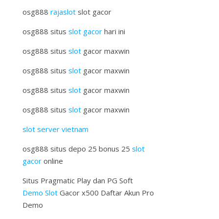
osg888
rajaslot
slot gacor
osg888 situs
slot gacor
hari ini
osg888 situs
slot
gacor maxwin
osg888 situs
slot
gacor maxwin
osg888 situs
slot
gacor maxwin
osg888 situs
slot
gacor maxwin
slot server vietnam
osg888 situs depo 25 bonus 25
slot
gacor
online
Situs Pragmatic Play dan PG Soft
Demo Slot
Gacor x500 Daftar Akun Pro
Demo