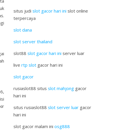
ta
uk
situs judi
slot gacor hari ini
slot online
s.
terpercaya
gi
slot dana
slot server thailand
slot88
slot gacor hari ini
server luar
ai
ah
live
rtp slot
gacor hari ini
slot gacor
rusiaslot88 situs
slot mahjong
gacor
6,
hari ini
si
ir
situs rusiaslot88
slot server luar
gacor
hari ini
slot gacor malam ini
osg888