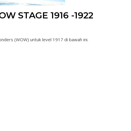
W STAGE 1916 -1922
nders (WOW) untuk level 1917 di bawah ini.