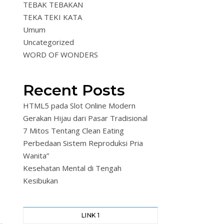
TEBAK TEBAKAN
TEKA TEKI KATA
Umum
Uncategorized
WORD OF WONDERS
Recent Posts
HTML5 pada Slot Online Modern
Gerakan Hijau dari Pasar Tradisional
7 Mitos Tentang Clean Eating
Perbedaan Sistem Reproduksi Pria
Wanita”
Kesehatan Mental di Tengah
Kesibukan
LINK 1