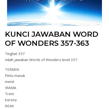
KUNCI JAWABAN WORD
OF WONDERS 357-363
Tingkat 357
Inilah jawaban Words of Wonders level 357.
TERMIN
Pintu masuk
menit
IRAMA
Trem
Kereta
REMI