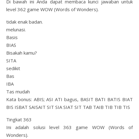
Di bawah ini Anda dapat membaca kunci jawaban untuk
level 362 game WOW (Words of Wonders).
tidak enak badan.
melunasi.
Basis
BIAS
Bisakah kamu?
SITA
sedikit
Bas
IBA
Tas mudah
Kata bonus: ABIS; ASI ATI bagus, BASIT BATI BATIS BIAT
BIS ISBAT SAISAIT SIT SIA SIAT SIT TAB TAIB TIB TIB TIS
Tingkat 363
Ini adalah solusi level 363 game WOW (Words of
Wonders).