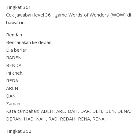
Tingkat 361
Cek jawaban level 361 game Words of Wonders (WOW) di
bawah ini.
Rendah
Rencanakan ke depan.
Dia berlari.
RADEN
RENDA
Ini aneh.
REDA
AREN
DAN
Zaman
Kata tambahan: ADEH, ARE, DAH, DAR, DEH, DEN, DENA,
DERAN, HAD, NAH, RAD, REDAH, RENA, RENAH
Tingkat 362