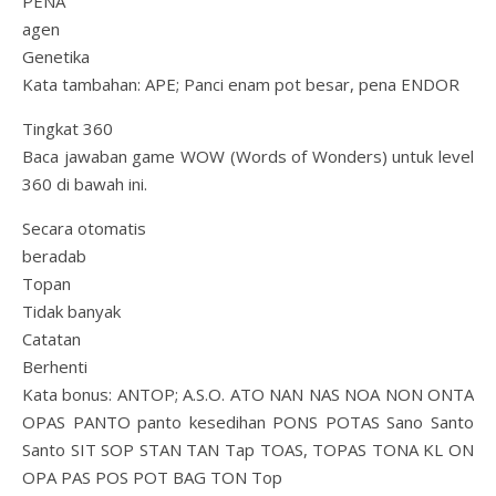
PENA
agen
Genetika
Kata tambahan: APE; Panci enam pot besar, pena ENDOR
Tingkat 360
Baca jawaban game WOW (Words of Wonders) untuk level
360 di bawah ini.
Secara otomatis
beradab
Topan
Tidak banyak
Catatan
Berhenti
Kata bonus: ANTOP; A.S.O. ATO NAN NAS NOA NON ONTA
OPAS PANTO panto kesedihan PONS POTAS Sano Santo
Santo SIT SOP STAN TAN Tap TOAS, TOPAS TONA KL ON
OPA PAS POS POT BAG TON Top