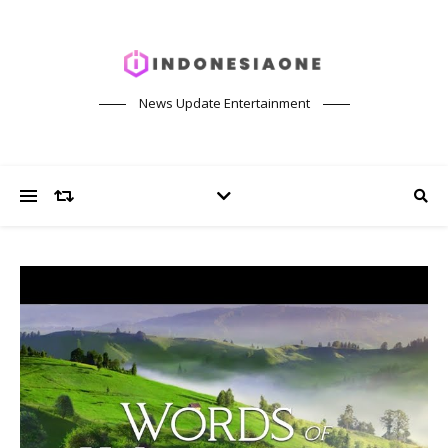
News Update Entertainment