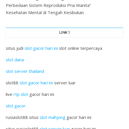
Perbedaan Sistem Reproduksi Pria Wanita”
Kesehatan Mental di Tengah Kesibukan
LINK 1
situs judi
slot gacor hari ini
slot online terpercaya
slot dana
slot server thailand
slot88
slot gacor hari ini
server luar
live
rtp slot
gacor hari ini
slot gacor
rusiaslot88 situs
slot mahjong
gacor hari ini
situs rusiaslot88
slot server luar
gacor hari ini