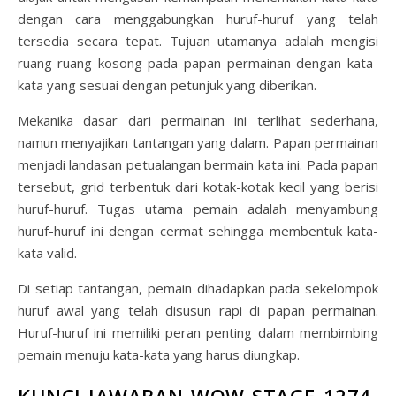
dengan cara menggabungkan huruf-huruf yang telah
tersedia secara tepat. Tujuan utamanya adalah mengisi
ruang-ruang kosong pada papan permainan dengan kata-
kata yang sesuai dengan petunjuk yang diberikan.
Mekanika dasar dari permainan ini terlihat sederhana,
namun menyajikan tantangan yang dalam. Papan permainan
menjadi landasan petualangan bermain kata ini. Pada papan
tersebut, grid terbentuk dari kotak-kotak kecil yang berisi
huruf-huruf. Tugas utama pemain adalah menyambung
huruf-huruf ini dengan cermat sehingga membentuk kata-
kata valid.
Di setiap tantangan, pemain dihadapkan pada sekelompok
huruf awal yang telah disusun rapi di papan permainan.
Huruf-huruf ini memiliki peran penting dalam membimbing
pemain menuju kata-kata yang harus diungkap.