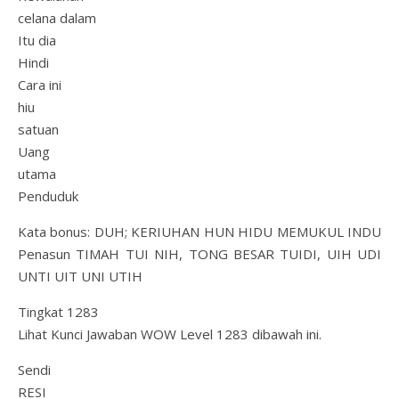
celana dalam
Itu dia
Hindi
Cara ini
hiu
satuan
Uang
utama
Penduduk
Kata bonus: DUH; KERIUHAN HUN HIDU MEMUKUL INDU
Penasun TIMAH TUI NIH, TONG BESAR TUIDI, UIH UDI
UNTI UIT UNI UTIH
Tingkat 1283
Lihat Kunci Jawaban WOW Level 1283 dibawah ini.
Sendi
RESI