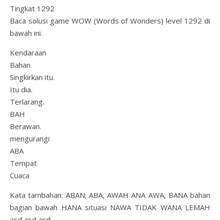
Tingkat 1292
Baca solusi game WOW (Words of Wonders) level 1292 di
bawah ini.
Kendaraan
Bahan
Singkirkan itu.
Itu dia.
Terlarang.
BAH
Berawan.
mengurangi
ABA
Tempat
Cuaca
Kata tambahan: ABAN; ABA, AWAH ANA AWA, BANA bahan
bagian bawah HANA situasi NAWA TIDAK WANA LEMAH
asd asd asd