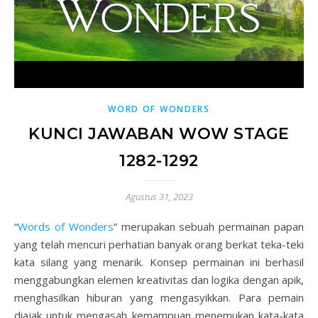
WORD OF WONDERS
KUNCI JAWABAN WOW STAGE
1282-1292
Agustus 31, 2023
“
Words of Wonders
” merupakan sebuah permainan papan
yang telah mencuri perhatian banyak orang berkat teka-teki
kata silang yang menarik. Konsep permainan ini berhasil
menggabungkan elemen kreativitas dan logika dengan apik,
menghasilkan hiburan yang mengasyikkan. Para pemain
diajak untuk mengasah kemampuan menemukan kata-kata