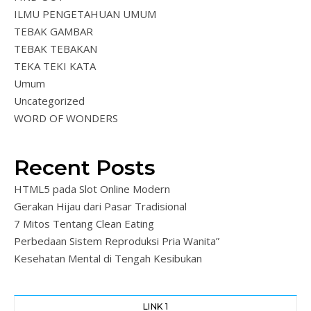
ILMU PENGETAHUAN UMUM
TEBAK GAMBAR
TEBAK TEBAKAN
TEKA TEKI KATA
Umum
Uncategorized
WORD OF WONDERS
Recent Posts
HTML5 pada Slot Online Modern
Gerakan Hijau dari Pasar Tradisional
7 Mitos Tentang Clean Eating
Perbedaan Sistem Reproduksi Pria Wanita”
Kesehatan Mental di Tengah Kesibukan
LINK 1