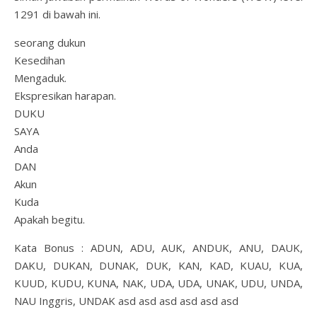
1291 di bawah ini.
seorang dukun
Kesedihan
Mengaduk.
Ekspresikan harapan.
DUKU
SAYA
Anda
DAN
Akun
Kuda
Apakah begitu.
Kata Bonus : ADUN, ADU, AUK, ANDUK, ANU, DAUK,
DAKU, DUKAN, DUNAK, DUK, KAN, KAD, KUAU, KUA,
KUUD, KUDU, KUNA, NAK, UDA, UDA, UNAK, UDU, UNDA,
NAU Inggris, UNDAK asd asd asd asd asd asd