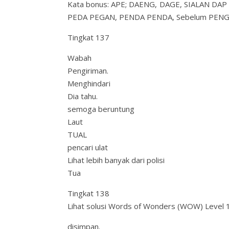
Kata bonus: APE; DAENG, DAGE, SIALAN D
PEDA PEGAN, PENDA PENDA, Sebelum PEN
Tingkat 137
Wabah
Pengiriman.
Menghindari
Dia tahu.
semoga beruntung
Laut
TUAL
pencari ulat
Lihat lebih banyak dari polisi
Tua
Tingkat 138
Lihat solusi Words of Wonders (WOW) Level 13
disimpan.