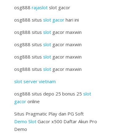
osg888
rajaslot
slot gacor
osg888 situs
slot gacor
hari ini
osg888 situs
slot
gacor maxwin
osg888 situs
slot
gacor maxwin
osg888 situs
slot
gacor maxwin
osg888 situs
slot
gacor maxwin
slot server vietnam
osg888 situs depo 25 bonus 25
slot
gacor
online
Situs Pragmatic Play dan PG Soft
Demo Slot
Gacor x500 Daftar Akun Pro
Demo