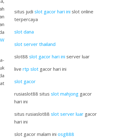
a,
ah
situs judi
slot gacor hari ini
slot online
an
terpercaya
an
slot dana
da
OW
slot server thailand
slot88
slot gacor hari ini
server luar
a-
uk
live
rtp slot
gacor hari ini
da
slot gacor
at
rusiaslot88 situs
slot mahjong
gacor
hari ini
situs rusiaslot88
slot server luar
gacor
hari ini
slot gacor malam ini
osg888