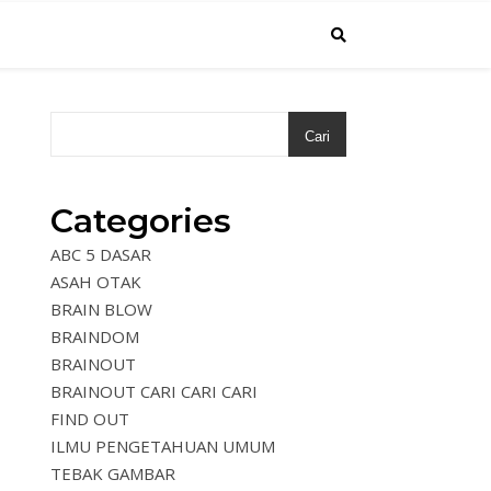
Cari
Categories
ABC 5 DASAR
ASAH OTAK
BRAIN BLOW
BRAINDOM
BRAINOUT
BRAINOUT CARI CARI CARI
FIND OUT
ILMU PENGETAHUAN UMUM
TEBAK GAMBAR