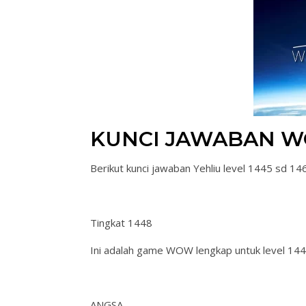
KUNCI JAWABAN WO
Berikut kunci jawaban Yehliu level 1445 sd
Tingkat 1448
Ini adalah game WOW lengkap untuk level 144
ANGSA