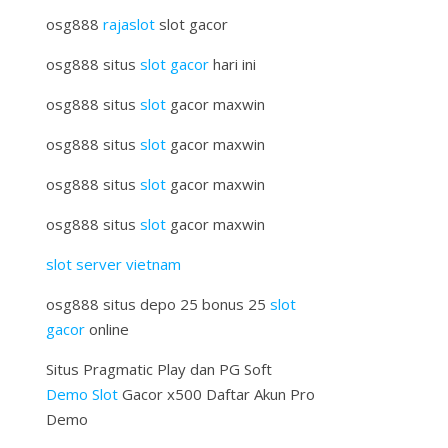
osg888
rajaslot
slot gacor
osg888 situs
slot gacor
hari ini
osg888 situs
slot
gacor maxwin
osg888 situs
slot
gacor maxwin
osg888 situs
slot
gacor maxwin
osg888 situs
slot
gacor maxwin
slot server vietnam
osg888 situs depo 25 bonus 25
slot
gacor
online
Situs Pragmatic Play dan PG Soft
Demo Slot
Gacor x500 Daftar Akun Pro
Demo