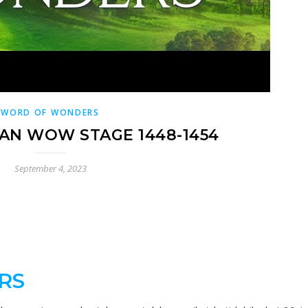
WORD OF WONDERS
AN WOW STAGE 1448-1454
September 4, 2023
RS