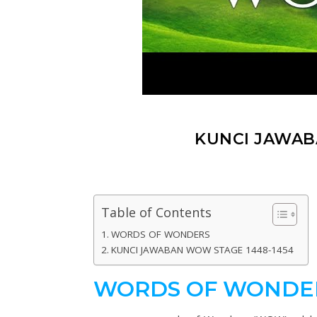
KUNCI JAWAB
Table of Contents
WORDS OF WONDERS
KUNCI JAWABAN WOW STAGE 1448-1454
WORDS OF WONDE