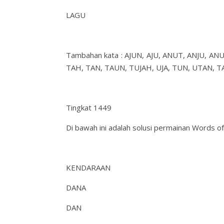
LAGU
Tambahan kata : AJUN, AJU, ANUT, ANJU, ANU
TAH, TAN, TAUN, TUJAH, UJA, TUN, UTAN, 
Tingkat 1449
Di bawah ini adalah solusi permainan Words 
KENDARAAN
DANA
DAN