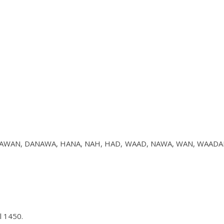
 DAWAN, DANAWA, HANA, NAH, HAD, WAAD, NAWA, WAN, WAADA
l 1450.