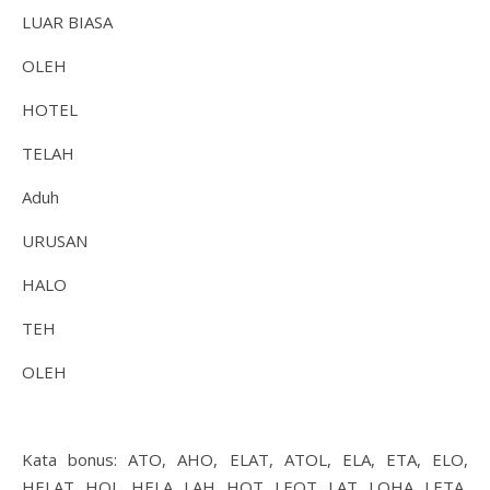
LUAR BIASA
OLEH
HOTEL
TELAH
Aduh
URUSAN
HALO
TEH
OLEH
Kata bonus: ATO, AHO, ELAT, ATOL, ELA, ETA, ELO,
HELAT, HOL, HELA, LAH, HOT, LEOT, LAT, LOHA, LETA,