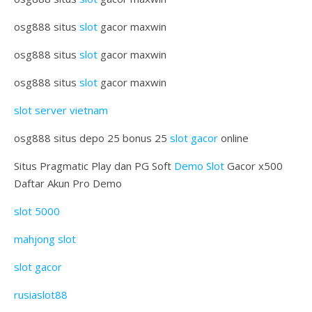
osg888 situs
slot
gacor maxwin
osg888 situs
slot
gacor maxwin
osg888 situs
slot
gacor maxwin
slot server vietnam
osg888 situs depo 25 bonus 25
slot gacor
online
Situs Pragmatic Play dan PG Soft
Demo Slot
Gacor x500
Daftar Akun Pro Demo
slot 5000
mahjong slot
slot gacor
rusiaslot88