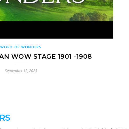
WORD OF WONDERS
AN WOW STAGE 1901 -1908
September 12, 2023
RS