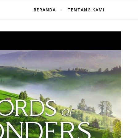
BERANDA
TENTANG KAMI