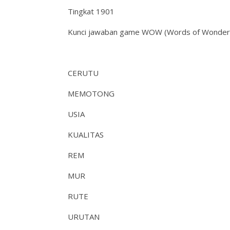
Tingkat 1901
Kunci jawaban game WOW (Words of Wonders) 
CERUTU
MEMOTONG
USIA
KUALITAS
REM
MUR
RUTE
URUTAN