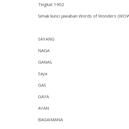
Tingkat 1902
Simak kunci jawaban Words of Wonders (WOW) 
SAYANG
NAGA
GANAS
Saya
GAS
GAYA
AYAN
BAGAIMANA