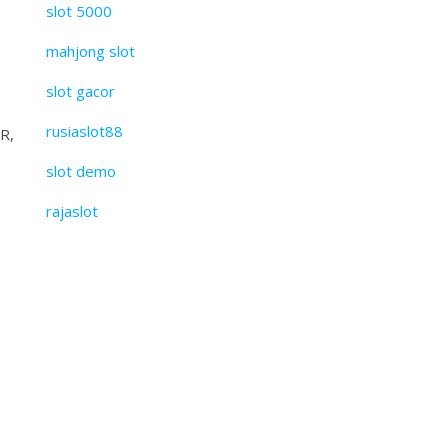
slot 5000
mahjong slot
slot gacor
rusiaslot88
R,
slot demo
rajaslot