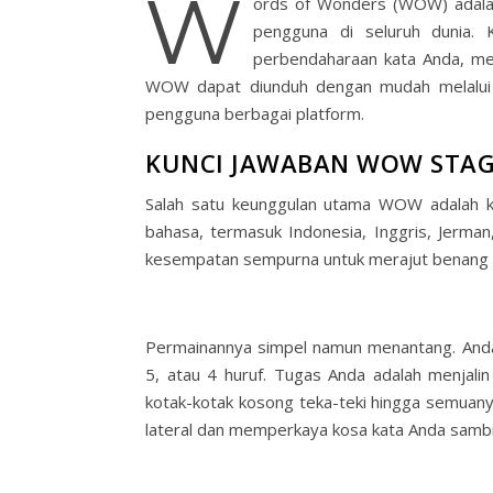
W
ords of Wonders (WOW) adalah 
pengguna di seluruh dunia. 
perbendaharaan kata Anda, m
WOW dapat diunduh dengan mudah melalui G
pengguna berbagai platform.
KUNCI JAWABAN WOW STAGE
Salah satu keunggulan utama WOW adalah 
bahasa, termasuk Indonesia, Inggris, Jerman,
kesempatan sempurna untuk merajut benang 
Permainannya simpel namun menantang. Anda a
5, atau 4 huruf. Tugas Anda adalah menjalin
kotak-kotak kosong teka-teki hingga semua
lateral dan memperkaya kosa kata Anda samb