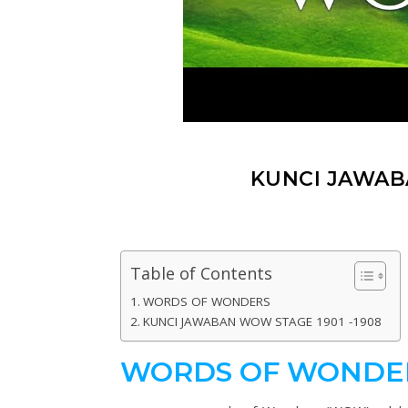
KUNCI JAWAB
Table of Contents
WORDS OF WONDERS
KUNCI JAWABAN WOW STAGE 1901 -1908
WORDS OF WONDE