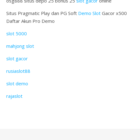
osg888 situs depo 25 bonus 25
slot gacor
online
Situs Pragmatic Play dan PG Soft
Demo Slot
Gacor x500
Daftar Akun Pro Demo
slot 5000
mahjong slot
slot gacor
rusiaslot88
slot demo
rajaslot