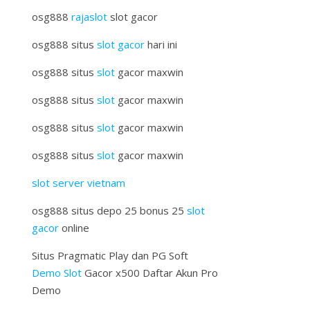
osg888
rajaslot
slot gacor
osg888 situs
slot gacor
hari ini
osg888 situs
slot
gacor maxwin
osg888 situs
slot
gacor maxwin
osg888 situs
slot
gacor maxwin
osg888 situs
slot
gacor maxwin
slot server vietnam
osg888 situs depo 25 bonus 25
slot
gacor
online
Situs Pragmatic Play dan PG Soft
Demo Slot
Gacor x500 Daftar Akun Pro
Demo