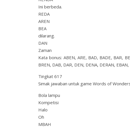
Ini berbeda.
REDA
AREN
BEA
dilarang.
DAN
Zaman
Kata bonus: ABEN, ARE, BAD, BADE, BAR,
BREN, DAB, DAR, DEN, DENA, DERAN, EBAN,
Tingkat 617
Simak jawaban untuk game Words of Wonders 
Bola lampu
Kompetisi
Halo
Oh
MBAH