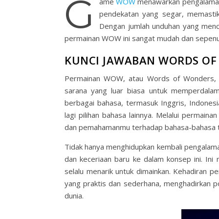
G
ame
WOW
menawarkan pengalaman b
pendekatan yang segar, memastik
Dengan jumlah unduhan yang menca
permainan WOW ini sangat mudah dan sepenuhn
KUNCI JAWABAN WORDS OF
Permainan WOW, atau Words of Wonders, t
sarana yang luar biasa untuk memperdalam
berbagai bahasa, termasuk Inggris, Indonesia
lagi pilihan bahasa lainnya. Melalui permai
dan pemahamanmu terhadap bahasa-bahasa t
Tidak hanya menghidupkan kembali pengalam
dan keceriaan baru ke dalam konsep ini. In
selalu menarik untuk dimainkan. Kehadiran pe
yang praktis dan sederhana, menghadirkan p
dunia.