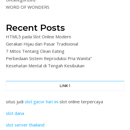
WORD OF WONDERS
Recent Posts
HTML5 pada Slot Online Modern
Gerakan Hijau dari Pasar Tradisional
7 Mitos Tentang Clean Eating
Perbedaan Sistem Reproduksi Pria Wanita”
Kesehatan Mental di Tengah Kesibukan
LINK 1
situs judi
slot gacor hari ini
slot online terpercaya
slot dana
slot server thailand