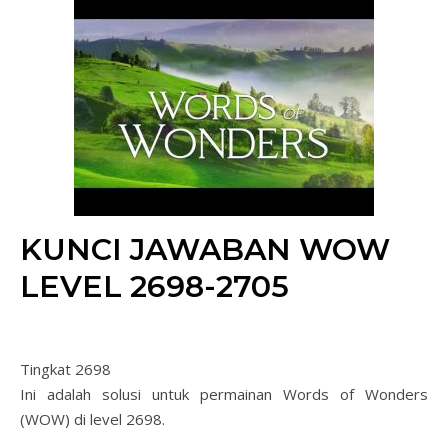
KUNCI JAWABAN WOW
LEVEL 2698-2705
Tingkat 2698
Ini adalah solusi untuk permainan Words of Wonders
(WOW) di level 2698.