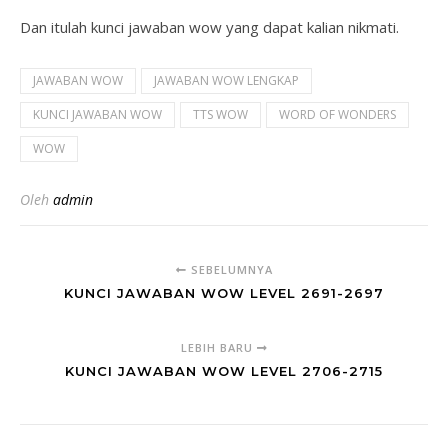
Dan itulah kunci jawaban wow yang dapat kalian nikmati.
JAWABAN WOW
JAWABAN WOW LENGKAP
KUNCI JAWABAN WOW
TTS WOW
WORD OF WONDERS
WOW
Oleh
admin
SEBELUMNYA
KUNCI JAWABAN WOW LEVEL 2691-2697
LEBIH BARU
KUNCI JAWABAN WOW LEVEL 2706-2715