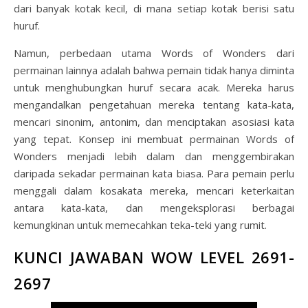
dari banyak kotak kecil, di mana setiap kotak berisi satu
huruf.
Namun, perbedaan utama Words of Wonders dari
permainan lainnya adalah bahwa pemain tidak hanya diminta
untuk menghubungkan huruf secara acak. Mereka harus
mengandalkan pengetahuan mereka tentang kata-kata,
mencari sinonim, antonim, dan menciptakan asosiasi kata
yang tepat. Konsep ini membuat permainan Words of
Wonders menjadi lebih dalam dan menggembirakan
daripada sekadar permainan kata biasa. Para pemain perlu
menggali dalam kosakata mereka, mencari keterkaitan
antara kata-kata, dan mengeksplorasi berbagai
kemungkinan untuk memecahkan teka-teki yang rumit.
KUNCI JAWABAN WOW LEVEL 2691-
2697