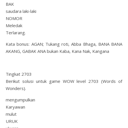
BAK
saudara laki-laki
NOMOR
Meledak
Terlarang.
Kata bonus: AGAN; Tukang roti, Abba Bhaga, BANA BANA
AKANG, GABAK ANA bukan Kaba, Kana Nak, Kangana
Tingkat 2703
Berikut solusi untuk game WOW level 2703 (Words of
Wonders).
mengumpulkan
Karyawan
mulut
URUK