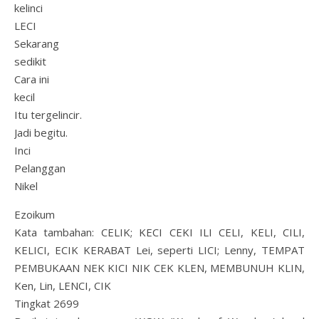
kelinci
LECI
Sekarang
sedikit
Cara ini
kecil
Itu tergelincir.
Jadi begitu.
Inci
Pelanggan
Nikel
Ezoikum
Kata tambahan: CELIK; KECI CEKI ILI CELI, KELI, CILI,
KELICI, ECIK KERABAT Lei, seperti LICI; Lenny, TEMPAT
PEMBUKAAN NEK KICI NIK CEK KLEN, MEMBUNUH KLIN,
Ken, Lin, LENCI, CIK
Tingkat 2699