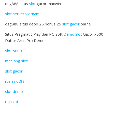
osg888 situs
slot
gacor maxwin
slot server vietnam
osg888 situs depo 25 bonus 25
slot gacor
online
Situs Pragmatic Play dan PG Soft
Demo Slot
Gacor x500
Daftar Akun Pro Demo
slot 5000
mahjong slot
slot gacor
rusiaslot88
slot demo
rajaslot