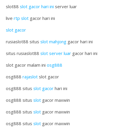
slot88
slot gacor hari ini
server luar
live
rtp slot
gacor hari ini
slot gacor
rusiaslot88 situs
slot mahjong
gacor hari ini
situs rusiaslot88
slot server luar
gacor hari ini
slot gacor malam ini
osg888
osg888
rajaslot
slot gacor
osg888 situs
slot gacor
hari ini
osg888 situs
slot
gacor maxwin
osg888 situs
slot
gacor maxwin
osg888 situs
slot
gacor maxwin