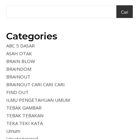
Cari
Categories
ABC 5 DASAR
ASAH OTAK
BRAIN BLOW
BRAINDOM
BRAINOUT
BRAINOUT CARI CARI CARI
FIND OUT
ILMU PENGETAHUAN UMUM
TEBAK GAMBAR
TEBAK TEBAKAN
TEKA TEKI KATA
Umum
Uncategorized