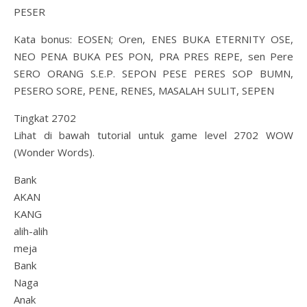
PESER
Kata bonus: EOSEN; Oren, ENES BUKA ETERNITY OSE,
NEO PENA BUKA PES PON, PRA PRES REPE, sen Pere
SERO ORANG S.E.P. SEPON PESE PERES SOP BUMN,
PESERO SORE, PENE, RENES, MASALAH SULIT, SEPEN
Tingkat 2702
Lihat di bawah tutorial untuk game level 2702 WOW
(Wonder Words).
Bank
AKAN
KANG
alih-alih
meja
Bank
Naga
Anak