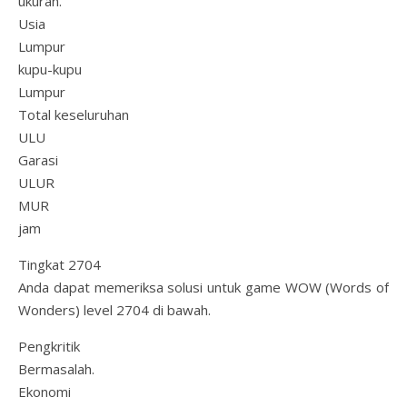
ukuran.
Usia
Lumpur
kupu-kupu
Lumpur
Total keseluruhan
ULU
Garasi
ULUR
MUR
jam
Tingkat 2704
Anda dapat memeriksa solusi untuk game WOW (Words of
Wonders) level 2704 di bawah.
Pengkritik
Bermasalah.
Ekonomi