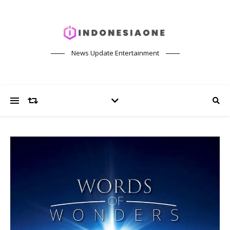
News Update Entertainment