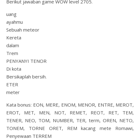
Berikut jawaban game WOW level 2705.
uang
ayahmu
Sebuah meteor
Kereta
dalam
Trem
PENYANYI TENOR
Di kota
Bersikaplah bersih.
ETER
meter
Kata bonus: EON, MERE, ENOM, MENOR, ENTRE, MEROT,
EROT, MET, MEN, NOT, REMET, REOT, RET, TEM,
TENER, NEO, TOM, NUMBER, TER, term, OREN, NETO,
TONEM, TORNE ORET, REM kacang mete Romawi,
Penyewaan TERREM