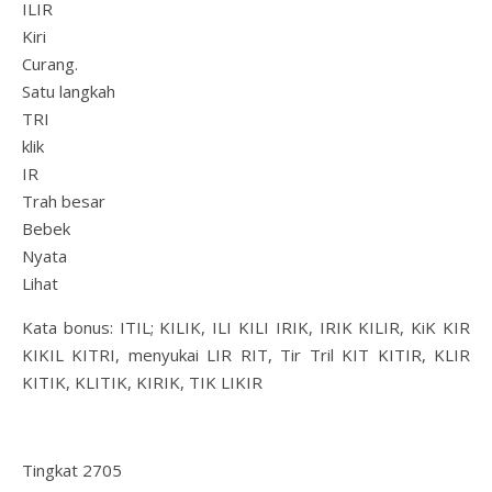
ILIR
Kiri
Curang.
Satu langkah
TRI
klik
IR
Trah besar
Bebek
Nyata
Lihat
Kata bonus: ITIL; KILIK, ILI KILI IRIK, IRIK KILIR, KiK KIR
KIKIL KITRI, menyukai LIR RIT, Tir Tril KIT KITIR, KLIR
KITIK, KLITIK, KIRIK, TIK LIKIR
Tingkat 2705