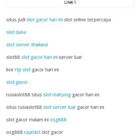
LINK 1
situs judi
slot gacor hari ini
slot online terpercaya
slot dana
slot server thailand
slot88
slot gacor hari ini
server luar
live
rtp slot
gacor hari ini
slot gacor
rusiaslot88 situs
slot mahjong
gacor hari ini
situs rusiaslot88
slot server luar
gacor hari ini
slot gacor malam ini
osg888
osg888
rajaslot
slot gacor