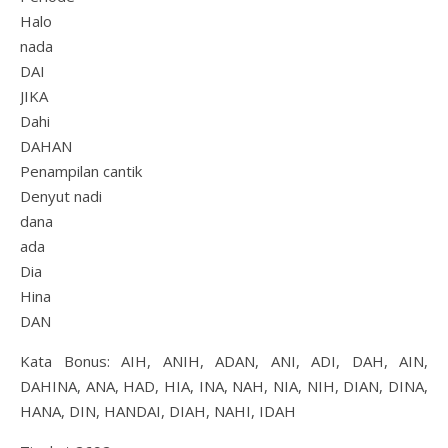
Halo
nada
DAI
JIKA
Dahi
DAHAN
Penampilan cantik
Denyut nadi
dana
ada
Dia
Hina
DAN
Kata Bonus: AIH, ANIH, ADAN, ANI, ADI, DAH, AIN,
DAHINA, ANA, HAD, HIA, INA, NAH, NIA, NIH, DIAN, DINA,
HANA, DIN, HANDAI, DIAH, NAHI, IDAH