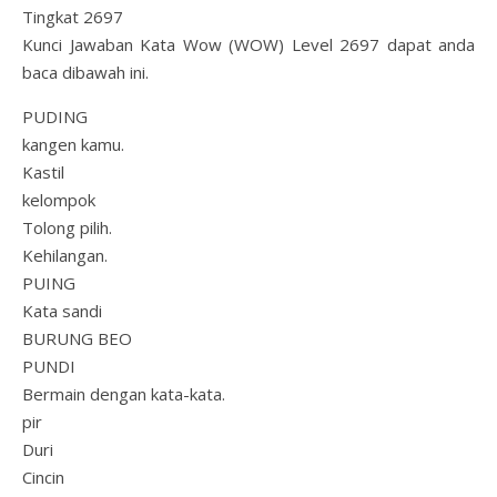
Tingkat 2697
Kunci Jawaban Kata Wow (WOW) Level 2697 dapat anda
baca dibawah ini.
PUDING
kangen kamu.
Kastil
kelompok
Tolong pilih.
Kehilangan.
PUING
Kata sandi
BURUNG BEO
PUNDI
Bermain dengan kata-kata.
pir
Duri
Cincin