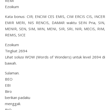
REMI
Ezoikum
Kata bonus: CIR; ENCIM CES EMIS, CIM ERCIS CIS, INCER
EMIR MERI, NIS RENCIS, DAMAR waktu SEIN Pria, SIN,
MENIR, SEN, SIM, MIN, MENI, SIR, SRI, NIR, MECIS, RIM,
REMIS, SICE
Ezoikum
Tingkat 2694
Lihat solusi WOW (Words of Wonders) untuk level 2694 di
bawah.
Sulaman.
BEO
EBI
Biro
berikan padaku
menggali.
BIO