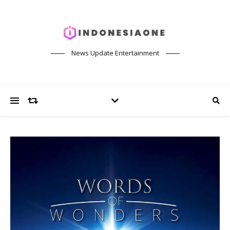
News Update Entertainment