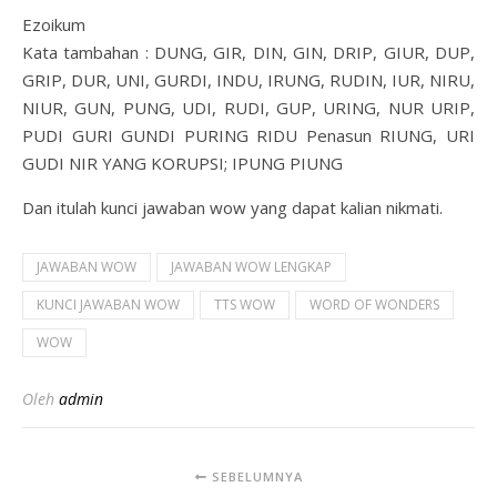
Ezoikum
Kata tambahan : DUNG, GIR, DIN, GIN, DRIP, GIUR, DUP,
GRIP, DUR, UNI, GURDI, INDU, IRUNG, RUDIN, IUR, NIRU,
NIUR, GUN, PUNG, UDI, RUDI, GUP, URING, NUR URIP,
PUDI GURI GUNDI PURING RIDU Penasun RIUNG, URI
GUDI NIR YANG KORUPSI; IPUNG PIUNG
Dan itulah kunci jawaban wow yang dapat kalian nikmati.
JAWABAN WOW
JAWABAN WOW LENGKAP
KUNCI JAWABAN WOW
TTS WOW
WORD OF WONDERS
WOW
Oleh
admin
SEBELUMNYA