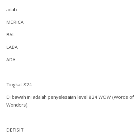
adab
MERICA
BAL
LABA
ADA
Tingkat 824
Di bawah ini adalah penyelesaian level 824 WOW (Words of
Wonders).
DEFISIT