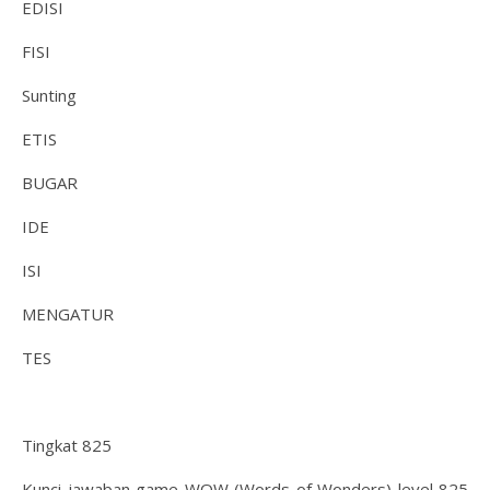
EDISI
FISI
Sunting
ETIS
BUGAR
IDE
ISI
MENGATUR
TES
Tingkat 825
Kunci jawaban game WOW (Words of Wonders) level 825