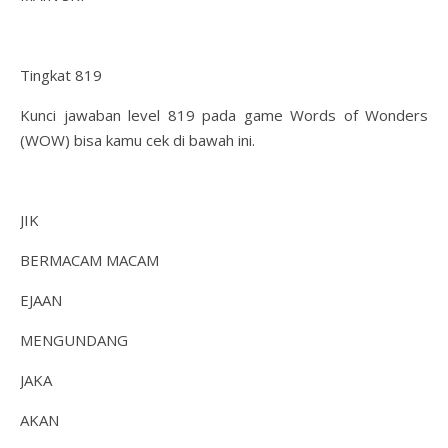
Tingkat 819
Kunci jawaban level 819 pada game Words of Wonders
(WOW) bisa kamu cek di bawah ini.
JIK
BERMACAM MACAM
EJAAN
MENGUNDANG
JAKA
AKAN