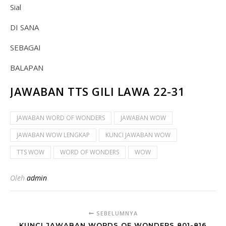
Sial
DI SANA
SEBAGAI
BALAPAN
JAWABAN TTS GILI LAWA 22-31
JAWABAN WORD OF WONDERS
JAWABAN WOW
JAWABAN WOW LENGKAP
KUNCI JAWABAN WOW
TTS WOW
WORD OF WONDERS
WOW
Oleh
admin
SEBELUMNYA
KUNCI JAWABAN WORDS OF WONDERS 801-816