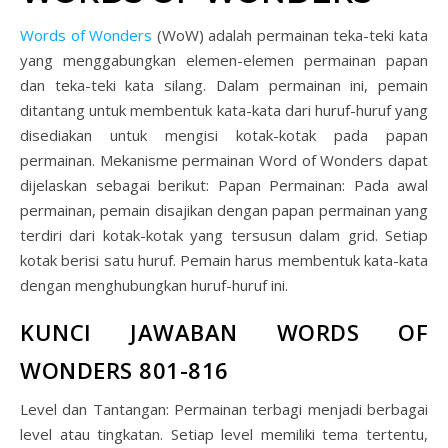
Words of Wonders
(WoW) adalah permainan teka-teki kata
yang menggabungkan elemen-elemen permainan papan
dan teka-teki kata silang. Dalam permainan ini, pemain
ditantang untuk membentuk kata-kata dari huruf-huruf yang
disediakan untuk mengisi kotak-kotak pada papan
permainan. Mekanisme permainan Word of Wonders dapat
dijelaskan sebagai berikut:
Papan Permainan: Pada awal
permainan, pemain disajikan dengan papan permainan yang
terdiri dari kotak-kotak yang tersusun dalam grid. Setiap
kotak berisi satu huruf. Pemain harus membentuk kata-kata
dengan menghubungkan huruf-huruf ini.
KUNCI JAWABAN WORDS OF
WONDERS 801-816
Level dan Tantangan: Permainan terbagi menjadi berbagai
level atau tingkatan. Setiap level memiliki tema tertentu,