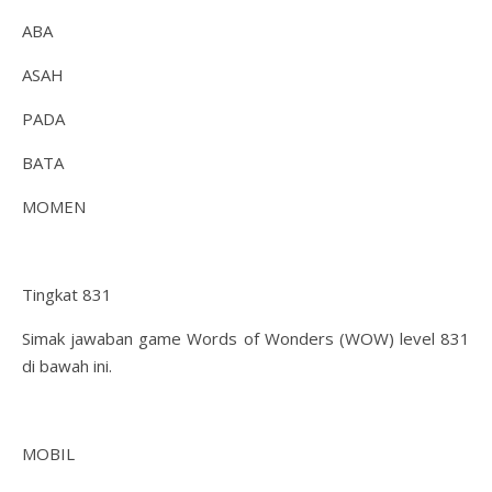
ABA
ASAH
PADA
BATA
MOMEN
Tingkat 831
Simak jawaban game Words of Wonders (WOW) level 831
di bawah ini.
MOBIL