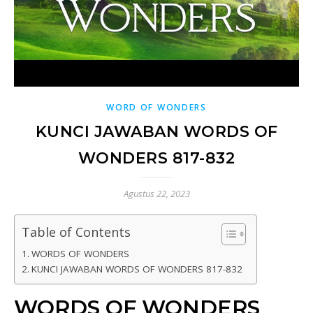
WORD OF WONDERS
KUNCI JAWABAN WORDS OF
WONDERS 817-832
Agustus 22, 2023
Table of Contents
WORDS OF WONDERS
KUNCI JAWABAN WORDS OF WONDERS 817-832
WORDS OF WONDERS