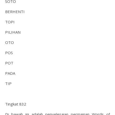
SOTO
BERHENTI
TOPI
PILIHAN
OTO
POS
POT
PADA
TIP
Tingkat 832
Di bawah ini adalah penyelesaian permainan Words of