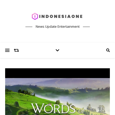
News Update Entertainment