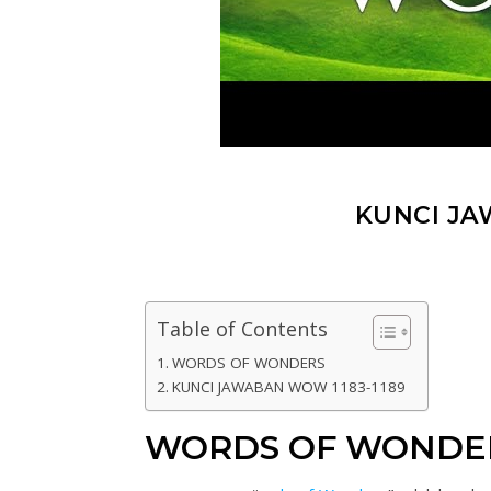
KUNCI JA
Table of Contents
WORDS OF WONDERS
KUNCI JAWABAN WOW 1183-1189
WORDS OF WONDE