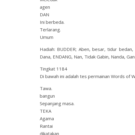
agen
DAN
Ini berbeda.
Terlarang.
Umum
Hadiah: BUDDER; Aben, besar, tidur bedan, b
Dana, ENDANG, Nan, Tidak Gabin, Nanda, Gan
Tingkat 1184
Di bawah ini adalah tes permainan Words of
Tawa.
bangun
Sepanjang masa.
TEKA
Agama
Rantai
dikatakan