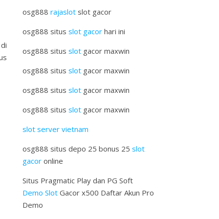
osg888
rajaslot
slot gacor
osg888 situs
slot gacor
hari ini
di
osg888 situs
slot
gacor maxwin
us
osg888 situs
slot
gacor maxwin
osg888 situs
slot
gacor maxwin
osg888 situs
slot
gacor maxwin
slot server vietnam
osg888 situs depo 25 bonus 25
slot
gacor
online
Situs Pragmatic Play dan PG Soft
Demo Slot
Gacor x500 Daftar Akun Pro
Demo