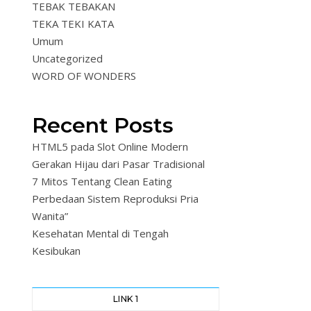
TEBAK TEBAKAN
TEKA TEKI KATA
Umum
Uncategorized
WORD OF WONDERS
Recent Posts
HTML5 pada Slot Online Modern
Gerakan Hijau dari Pasar Tradisional
7 Mitos Tentang Clean Eating
Perbedaan Sistem Reproduksi Pria
Wanita”
Kesehatan Mental di Tengah
Kesibukan
LINK 1