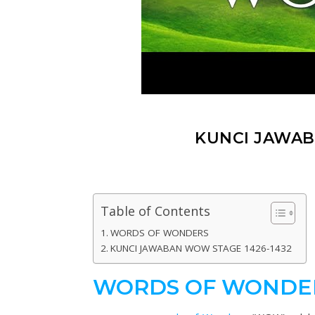
KUNCI JAWAB
Table of Contents
WORDS OF WONDERS
KUNCI JAWABAN WOW STAGE 1426-1432
WORDS OF WONDE