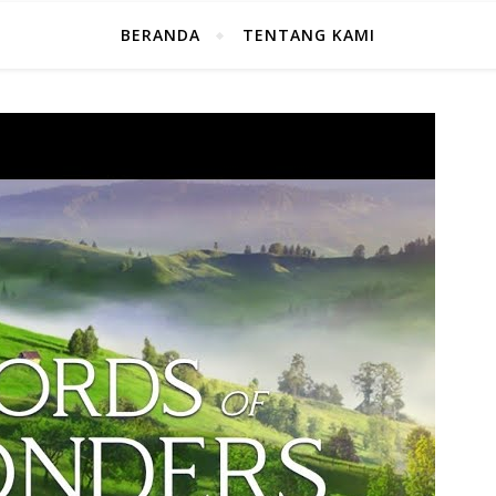
BERANDA
TENTANG KAMI