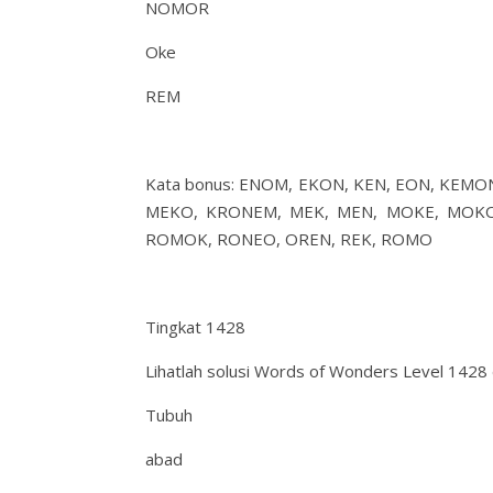
NOMOR
Oke
REM
Kata bonus: ENOM, EKON, KEN, EON, KEM
MEKO, KRONEM, MEK, MEN, MOKE, MOKO
ROMOK, RONEO, OREN, REK, ROMO
Tingkat 1428
Lihatlah solusi Words of Wonders Level 1428 d
Tubuh
abad