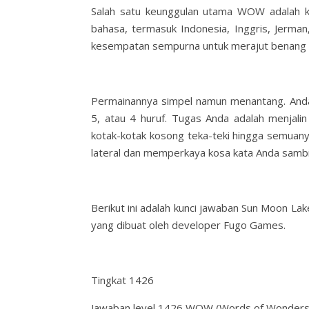
Salah satu keunggulan utama WOW adalah 
bahasa, termasuk Indonesia, Inggris, Jerman,
kesempatan sempurna untuk merajut benang 
Permainannya simpel namun menantang. Anda a
5, atau 4 huruf. Tugas Anda adalah menjalin
kotak-kotak kosong teka-teki hingga semua
lateral dan memperkaya kosa kata Anda samb
Berikut ini adalah kunci jawaban Sun Moon L
yang dibuat oleh developer Fugo Games.
Tingkat 1426
Jawaban level 1426 WOW (Words of Wonders) b