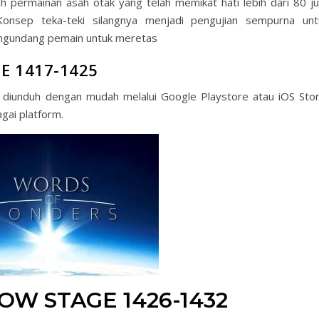
permainan asah otak yang telah memikat hati lebih dari 80 ju
Konsep teka-teki silangnya menjadi pengujian sempurna unt
ngundang pemain untuk meretas
E 1417-1425
iunduh dengan mudah melalui Google Playstore atau iOS Stor
gai platform.
W STAGE 1426-1432