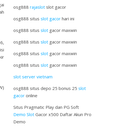
ai
osg888
rajaslot
slot gacor
ah
osg888 situs
slot gacor
hari ini
osg888 situs
slot
gacor maxwin
osg888 situs
slot
gacor maxwin
6,
si
osg888 situs
slot
gacor maxwin
ir
osg888 situs
slot
gacor maxwin
slot server vietnam
W)
osg888 situs depo 25 bonus 25
slot
gacor
online
Situs Pragmatic Play dan PG Soft
Demo Slot
Gacor x500 Daftar Akun Pro
Demo