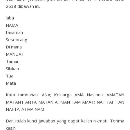
2638 dibawah ini.
laba
NAMA
tanaman
Seseorang
Di mana.
MANDAT
Taman
Silakan
Tua
Mata
Kata tambahan: ANA; Keluarga AMA Nasional AMATAN
MATANT ANTA MATAN ATMAN TAM AMAT; NAF TAF TAN
NAFTA; ATMA NAM
Dan itulah kunci jawaban yang dapat kalian nikmati. Terima
kasih