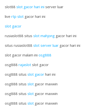
slot88
slot gacor hari ini
server luar
live
rtp slot
gacor hari ini
slot gacor
rusiaslot88 situs
slot mahjong
gacor hari ini
situs rusiaslot88
slot server luar
gacor hari ini
slot gacor malam ini
osg888
osg888
rajaslot
slot gacor
osg888 situs
slot gacor
hari ini
osg888 situs
slot
gacor maxwin
osg888 situs
slot
gacor maxwin
osg888 situs
slot
gacor maxwin