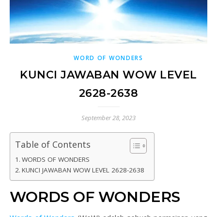
WORD OF WONDERS
KUNCI JAWABAN WOW LEVEL
2628-2638
September 28, 2023
Table of Contents
WORDS OF WONDERS
KUNCI JAWABAN WOW LEVEL 2628-2638
WORDS OF WONDERS