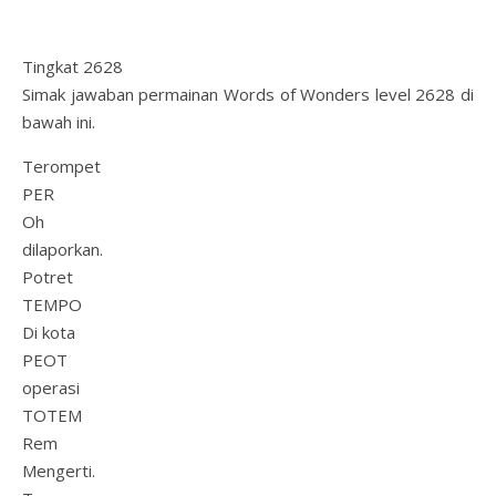
Tingkat 2628
Simak jawaban permainan Words of Wonders level 2628 di
bawah ini.
Terompet
PER
Oh
dilaporkan.
Potret
TEMPO
Di kota
PEOT
operasi
TOTEM
Rem
Mengerti.