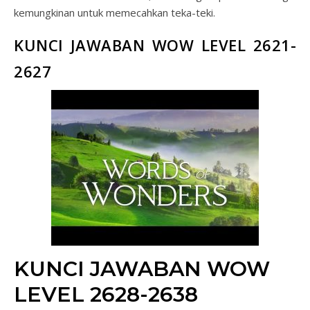
kemungkinan untuk memecahkan teka-teki.
KUNCI JAWABAN WOW LEVEL 2621-
2627
KUNCI JAWABAN WOW
LEVEL 2628-2638