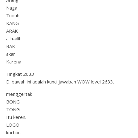
Arang
Naga
Tubuh
KANG
ARAK
alih-alih
RAK
akar
Karena
Tingkat 2633
Di bawah ini adalah kunci jawaban WOW level 2633.
menggertak
BONG
TONG
Itu keren.
LOGO
korban