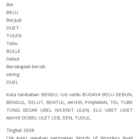
Bel
BELU
Berjudi
DUET
TULEN
Tebu
BULLE
Debut
Bersikaplah bersih.
sering.
DUEL
Kata tambahan: BENDU, roti veldu BUDAYA BELU DEBUN,
BENDUL, DELUT, BENTUL, AKHIR, PINJAMAN, TEL TUBE
TONG BESAR UBEL NICKNIT ULEN, ELU UBET UDET
AKHIR DOBEL ULET LEB, DEN, TUDLE,
Tingkat 2638
Cek kunci jawaban permainan Words of Wonders level