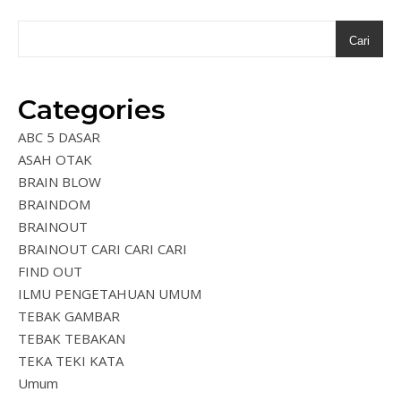
Cari
Categories
ABC 5 DASAR
ASAH OTAK
BRAIN BLOW
BRAINDOM
BRAINOUT
BRAINOUT CARI CARI CARI
FIND OUT
ILMU PENGETAHUAN UMUM
TEBAK GAMBAR
TEBAK TEBAKAN
TEKA TEKI KATA
Umum