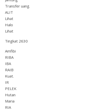
Transfer uang.
ALIT
Lihat
Halo
Lihat
Tingkat 2630
Amfibi
RIBA
IBA
RAIB
Kuat.
IR
PELEK
Hutan
Maria
RIA