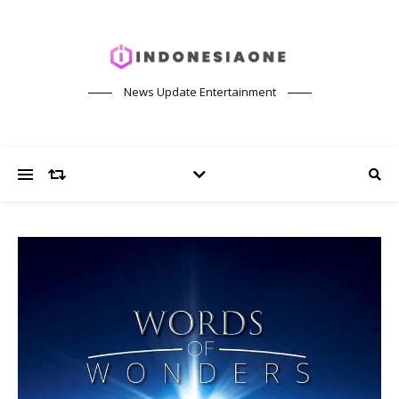
News Update Entertainment