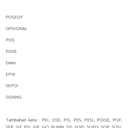
POSESIF
OPSIONAL
POS
POSE
Diam
EPIK
SEPOI
SIDANG
Tambahan kata : PEI, OSE, PIS, PES, PESI, POISE, POF,
SEP, SIF, PSI, SIP, SIO, BUMN, SIS, SOPI, SOFIS, SOP, SOSI