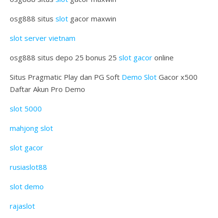
osg888 situs
slot
gacor maxwin
slot server vietnam
osg888 situs depo 25 bonus 25
slot gacor
online
Situs Pragmatic Play dan PG Soft
Demo Slot
Gacor x500
Daftar Akun Pro Demo
slot 5000
mahjong slot
slot gacor
rusiaslot88
slot demo
rajaslot